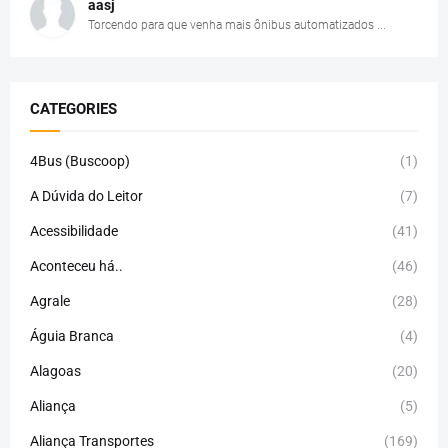
aasj
Torcendo para que venha mais ônibus automatizados ...
CATEGORIES
4Bus (Buscoop)
(1)
A Dúvida do Leitor
(7)
Acessibilidade
(41)
Aconteceu há..
(46)
Agrale
(28)
Águia Branca
(4)
Alagoas
(20)
Aliança
(5)
Aliança Transportes
(169)