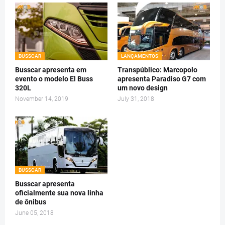
BUSSCAR
LANÇAMENTOS
Busscar apresenta em
Transpúblico: Marcopolo
evento o modelo El Buss
apresenta Paradiso G7 com
320L
um novo design
November 14, 2019
July 31, 2018
BUSSCAR
Busscar apresenta
oficialmente sua nova linha
de ônibus
June 05, 2018