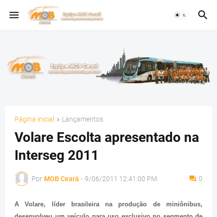
Página inicial
Lançamentos
Volare Escolta apresentado na
Interseg 2011
Por
MOB Ceará
-
9/06/2011 12:41:00 PM
0
A Volare, líder brasileira na produção de miniônibus,
desenvolveu um veículo para uso exclusivo no segmento de