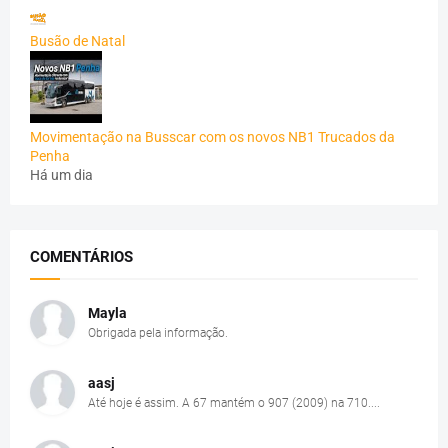
Busão de Natal
Movimentação na Busscar com os novos NB1 Trucados da
Penha
Há um dia
COMENTÁRIOS
Mayla
Obrigada pela informação.
aasj
Até hoje é assim. A 67 mantém o 907 (2009) na 710....