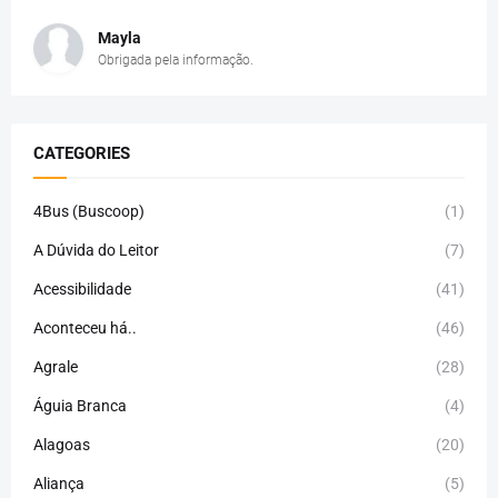
Mayla
Obrigada pela informação.
CATEGORIES
4Bus (Buscoop)
(1)
A Dúvida do Leitor
(7)
Acessibilidade
(41)
Aconteceu há..
(46)
Agrale
(28)
Águia Branca
(4)
Alagoas
(20)
Aliança
(5)