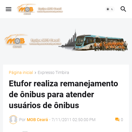
Página inicial
Expresso Timbira
Etufor realiza remanejamento
de ônibus para atender
usuários de ônibus
Por
MOB Ceará
-
7/11/2011 02:50:00 PM
0