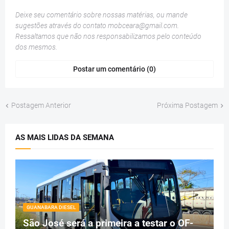
Deixe seu comentário sobre nossas matérias, ou mande
sugestões através do contato
mobceara@gmail.com
.
Ressaltamos que não nos responsabilizamos pelo conteúdo
dos mesmos.
Postar um comentário (0)
Postagem Anterior
Próxima Postagem
AS MAIS LIDAS DA SEMANA
GUANABARA DIESEL
São José será a primeira a testar o OF-