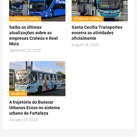
EXPRESSO TIMBIRA
EXPRESSO TIMBIRA
Saiba as últimas
Santa Cecilia Transportes
atualizações sobre as
encerra as atividades
empresas Crateús e Real
oficialmente
Maia
August 08, 2025
December 22, 2025
BUSSCAR
A trajetória do Busscar
Urbanus Ecoss no sistema
urbano de Fortaleza
January 25, 2025