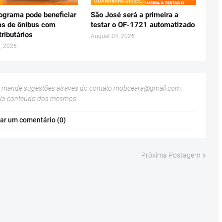
GUANABARA DIESEL
ograma pode beneficiar
São José será a primeira a
s de ônibus com
testar o OF-1721 automatizado
tributários
August 04, 2026
, 2026
u mande sugestões através do contato
mobceara@gmail.com
.
elo conteúdo dos mesmos.
ar um comentário (0)
Próxima Postagem