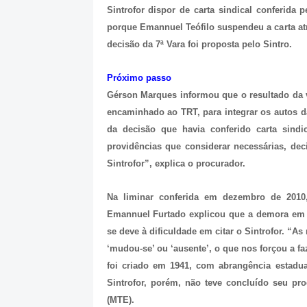
Sintrofor dispor de carta sindical conferida 
porque Emannuel Teófilo suspendeu a carta atra
decisão da 7ª Vara foi proposta pelo Sintro.
Próximo passo
Gérson Marques informou que o resultado da v
encaminhado ao TRT, para integrar os autos da
da decisão que havia conferido carta sindi
providências que considerar necessárias, deci
Sintrofor”, explica o procurador.
Na liminar conferida em dezembro de 2010, 
Emannuel Furtado explicou que a demora em c
se deve à dificuldade em citar o Sintrofor. “A
‘mudou-se’ ou ‘ausente’, o que nos forçou a fa
foi criado em 1941, com abrangência estadua
Sintrofor, porém, não teve concluído seu pr
(MTE).