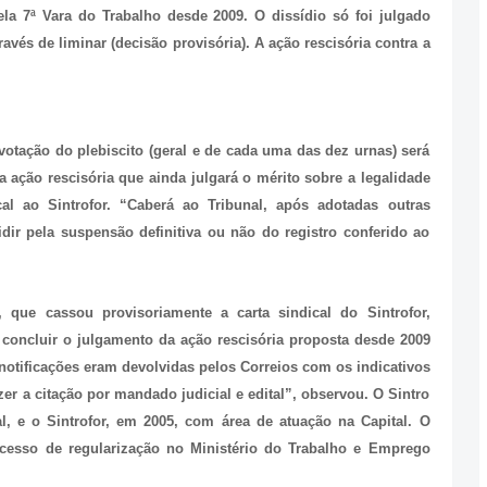
pela 7ª Vara do Trabalho desde 2009. O dissídio só foi julgado
vés de liminar (decisão provisória). A ação rescisória contra a
otação do plebiscito (geral e de cada uma das dez urnas) será
 ação rescisória que ainda julgará o mérito sobre a legalidade
cal ao Sintrofor. “Caberá ao Tribunal, após adotadas outras
dir pela suspensão definitiva ou não do registro conferido ao
que cassou provisoriamente a carta sindical do Sintrofor,
oncluir o julgamento da ação rescisória proposta desde 2009
s notificações eram devolvidas pelos Correios com os indicativos
zer a citação por mandado judicial e edital”, observou. O Sintro
l, e o Sintrofor, em 2005, com área de atuação na Capital. O
ocesso de regularização no Ministério do Trabalho e Emprego