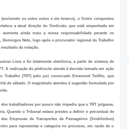
 (excluindo os votos nulos e em branco), o Sintro conquistou
ortalece a atual direção do Sindicato, que está empenhada em
so aumenta ainda mais a nossa responsabilidade perante os
o, Domingos Neto, logo após o procurador regional do Trabalho
resultado da votação.
eiras Lima e foi totalmente eletrônica, a partir de sistema de
PT. A realização do plebiscito atende à decisão tomada em ação
 do Trabalho (TRT) pelo juiz convocado Emannuel Teófilo, que
nhã de sábado. O magistrado atendeu à sugestão formulada por
vida.
al dos trabalhadores por pouco não impediu que o TRT julgasse,
oria. Quando o Tribunal estava prestes a definir o percentual de
to das Empresas de Transportes de Passageiros (Sindiônibus)
intro para representar a categoria no processo, em razão de o