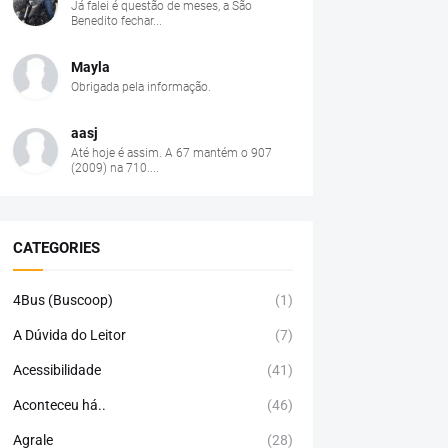
Já falei é questão de meses, a São
Benedito fechar...
Mayla
Obrigada pela informação.
aasj
Até hoje é assim. A 67 mantém o 907
(2009) na 710....
CATEGORIES
4Bus (Buscoop)
(1)
A Dúvida do Leitor
(7)
Acessibilidade
(41)
Aconteceu há..
(46)
Agrale
(28)