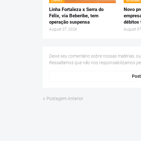
LINHAS
GOVERNO
Linha Fortaleza x Serra do
Novo pr
Félix, via Beberibe, tem
empresa
operação suspensa
débitos 
August 07, 2026
August 07
Deixe seu comentário sobre nossas matérias, o
Ressaltamos que não nos responsabilizamos p
Post
Postagem Anterior