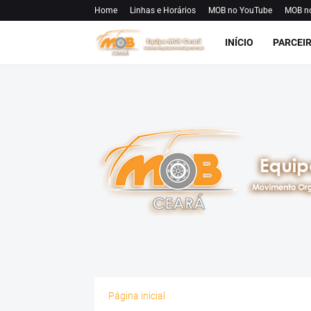
Home
Linhas e Horários
MOB no YouTube
MOB n
INÍCIO
PARCEI
Página inicial