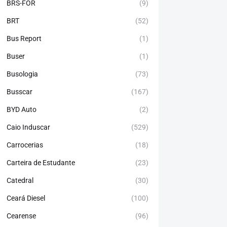
BRS-FOR
(9)
BRT
(52)
Bus Report
(1)
Buser
(1)
Busologia
(73)
Busscar
(167)
BYD Auto
(2)
Caio Induscar
(529)
Carrocerias
(18)
Carteira de Estudante
(23)
Catedral
(30)
Ceará Diesel
(100)
Cearense
(96)