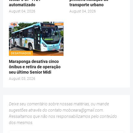
automatizado
transporte urbano
August 04, 2026
August 04, 2026
DESATIVADOS
Maraponga desativa cinco
ônibus e retira de operação
seu último Senior Midi
August 03, 2026
Deixe seu comentário sobre nossas matérias, ou mande
sugestões através do contato
mobceara@gmail.com
.
Ressaltamos que não nos responsabilizamos pelo conteúdo
dos mesmos.