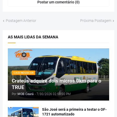
Postar um comentário (0)
Postagem Anterior
Próxima Postagem
AS MAIS LIDAS DA SEMANA
CAIO INDUSCAR
Crateús adquire dois micros 0km para o
TRUE
Por
MOB Ceará
-
7/30/2026 02:58:00 PM
São José será a primeira a testar o OF-
1721 automatizado