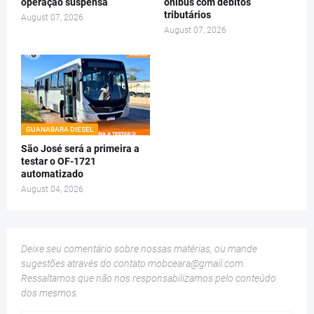
operação suspensa
ônibus com débitos
tributários
August 07, 2026
August 07, 2026
GUANABARA DIESEL
São José será a primeira a
testar o OF-1721
automatizado
August 04, 2026
Deixe seu comentário sobre nossas matérias, ou mande
sugestões através do contato
mobceara@gmail.com
.
Ressaltamos que não nos responsabilizamos pelo conteúdo
dos mesmos.