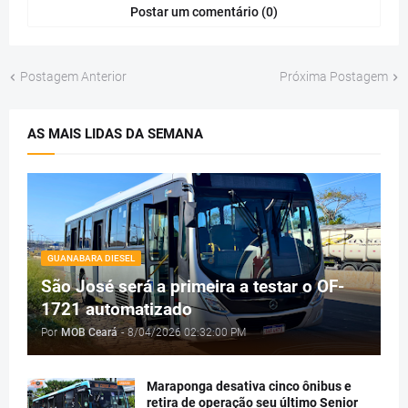
Postar um comentário (0)
Postagem Anterior
Próxima Postagem
AS MAIS LIDAS DA SEMANA
GUANABARA DIESEL
São José será a primeira a testar o OF-
1721 automatizado
Por
MOB Ceará
-
8/04/2026 02:32:00 PM
Maraponga desativa cinco ônibus e
retira de operação seu último Senior