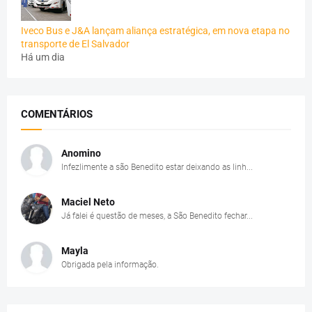
Iveco Bus e J&A lançam aliança estratégica, em nova etapa no
transporte de El Salvador
Há um dia
COMENTÁRIOS
Anomino
Infezlimente a são Benedito estar deixando as linh...
Maciel Neto
Já falei é questão de meses, a São Benedito fechar...
Mayla
Obrigada pela informação.