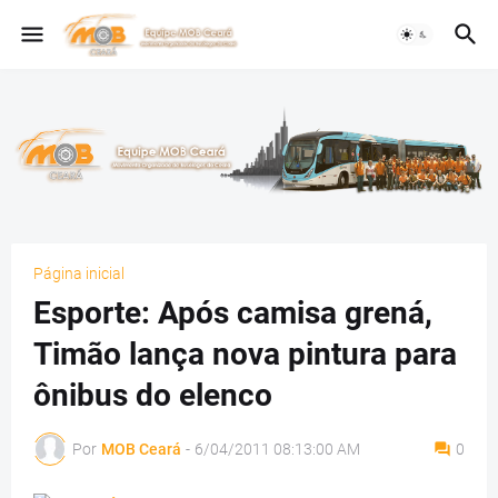
Página inicial
Esporte: Após camisa grená,
Timão lança nova pintura para
ônibus do elenco
Por
MOB Ceará
-
6/04/2011 08:13:00 AM
0