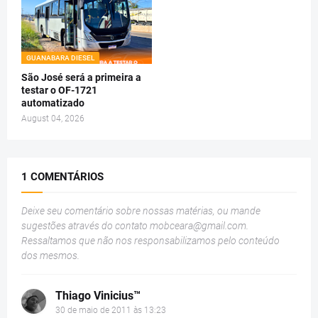
GUANABARA DIESEL
São José será a primeira a
testar o OF-1721
automatizado
August 04, 2026
1 COMENTÁRIOS
Deixe seu comentário sobre nossas matérias, ou mande
sugestões através do contato
mobceara@gmail.com
.
Ressaltamos que não nos responsabilizamos pelo conteúdo
dos mesmos.
Thiago Vinicius™
30 de maio de 2011 às 13:23