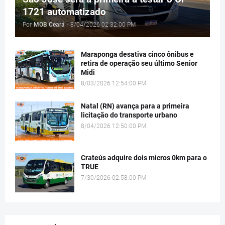
1721 automatizado
Por
MOB Ceará
-
8/04/2026 02:32:00 PM
Maraponga desativa cinco ônibus e
retira de operação seu último Senior
Midi
8/03/2026 12:54:00 PM
Natal (RN) avança para a primeira
licitação do transporte urbano
8/04/2026 12:50:00 PM
Crateús adquire dois micros 0km para o
TRUE
7/30/2026 02:58:00 PM