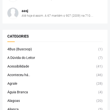
aasj
Até hoje é assim. A 67 mantém o 907 (2009) na 710....
CATEGORIES
4Bus (Buscoop)
(1)
A Dúvida do Leitor
(7)
Acessibilidade
(41)
Aconteceu há..
(46)
Agrale
(28)
Águia Branca
(4)
Alagoas
(20)
Aliança
(5)