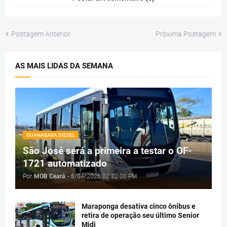
Postagem Anterior
Próxima Postagem
AS MAIS LIDAS DA SEMANA
GUANABARA DIESEL
São José será a primeira a testar o OF-
1721 automatizado
Por
MOB Ceará
-
8/04/2026 02:32:00 PM
Maraponga desativa cinco ônibus e
retira de operação seu último Senior
Midi