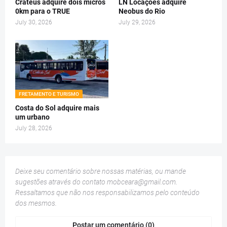
Crateús adquire dois micros
LN Locações adquire
0km para o TRUE
Neobus do Rio
July 30, 2026
July 29, 2026
FRETAMENTO E TURISMO
Costa do Sol adquire mais
um urbano
July 28, 2026
Deixe seu comentário sobre nossas matérias, ou mande
sugestões através do contato
mobceara@gmail.com
.
Ressaltamos que não nos responsabilizamos pelo conteúdo
dos mesmos.
Postar um comentário (0)