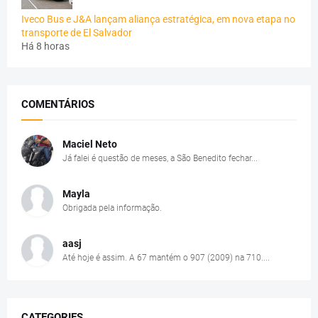
Iveco Bus e J&A lançam aliança estratégica, em nova etapa no
transporte de El Salvador
Há 8 horas
COMENTÁRIOS
Maciel Neto
Já falei é questão de meses, a São Benedito fechar...
Mayla
Obrigada pela informação.
aasj
Até hoje é assim. A 67 mantém o 907 (2009) na 710....
CATEGORIES