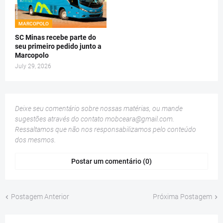
MARCOPOLO
SC Minas recebe parte do
seu primeiro pedido junto a
Marcopolo
July 29, 2026
Deixe seu comentário sobre nossas matérias, ou mande
sugestões através do contato
mobceara@gmail.com
.
Ressaltamos que não nos responsabilizamos pelo conteúdo
dos mesmos.
Postar um comentário (0)
Postagem Anterior
Próxima Postagem