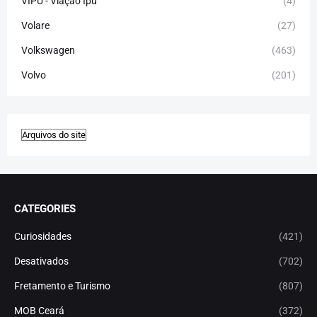
VIPU - Viação Ipu
(4)
Volare
(27)
Volkswagen
(463)
Volvo
(201)
CATEGORIES
Curiosidades
(421)
Desativados
(702)
Fretamento e Turismo
(807)
MOB Ceará
(372)