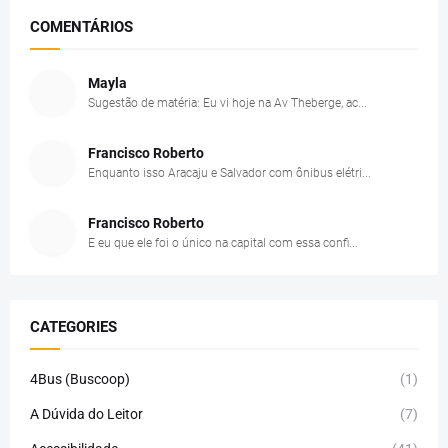
COMENTÁRIOS
Mayla
Sugestão de matéria: Eu vi hoje na Av Theberge, ac...
Francisco Roberto
Enquanto isso Aracaju e Salvador com ônibus elétri...
Francisco Roberto
E eu que ele foi o único na capital com essa confi...
CATEGORIES
4Bus (Buscoop)
(1)
A Dúvida do Leitor
(7)