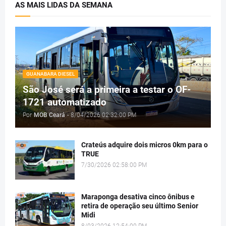
AS MAIS LIDAS DA SEMANA
GUANABARA DIESEL
São José será a primeira a testar o OF-
1721 automatizado
Por
MOB Ceará
-
8/04/2026 02:32:00 PM
Crateús adquire dois micros 0km para o
TRUE
7/30/2026 02:58:00 PM
Maraponga desativa cinco ônibus e
retira de operação seu último Senior
Midi