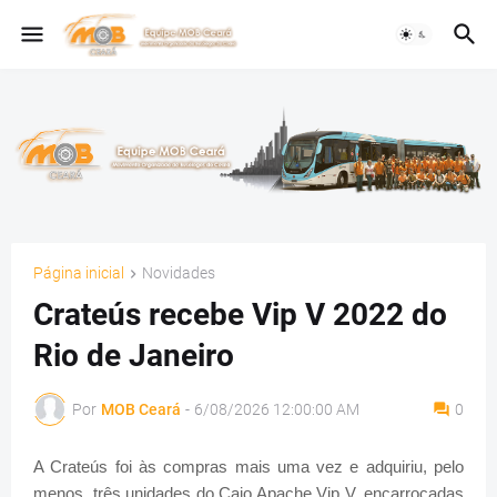
Página inicial
Novidades
Crateús recebe Vip V 2022 do
Rio de Janeiro
Por
MOB Ceará
-
6/08/2026 12:00:00 AM
0
A Crateús foi às compras mais uma vez e adquiriu, pelo
menos, três unidades do Caio Apache Vip V, encarroçadas