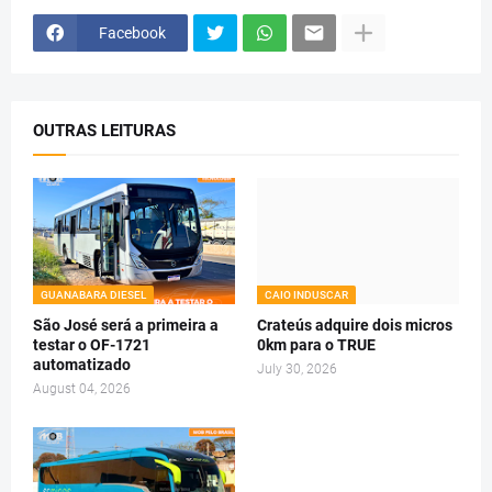
Facebook
OUTRAS LEITURAS
GUANABARA DIESEL
CAIO INDUSCAR
São José será a primeira a
Crateús adquire dois micros
testar o OF-1721
0km para o TRUE
automatizado
July 30, 2026
August 04, 2026