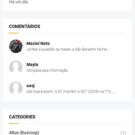
Há um dia
COMENTÁRIOS
Maciel Neto
Já falei é questão de meses, a São Benedito fechar...
Mayla
Obrigada pela informação.
aasj
Até hoje é assim. A 67 mantém o 907 (2009) na 710....
CATEGORIES
4Bus (Buscoop)
(1)