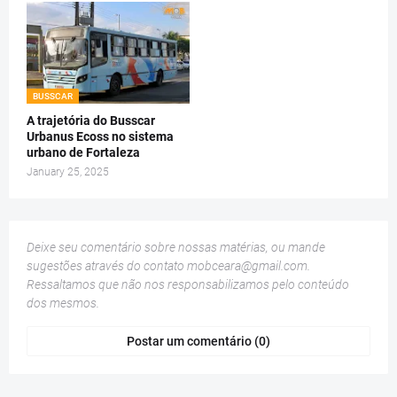
BUSSCAR
A trajetória do Busscar
Urbanus Ecoss no sistema
urbano de Fortaleza
January 25, 2025
Deixe seu comentário sobre nossas matérias, ou mande
sugestões através do contato
mobceara@gmail.com
.
Ressaltamos que não nos responsabilizamos pelo conteúdo
dos mesmos.
Postar um comentário (0)