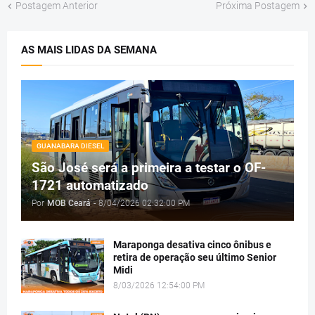
Postagem Anterior
Próxima Postagem
AS MAIS LIDAS DA SEMANA
GUANABARA DIESEL
São José será a primeira a testar o OF-
1721 automatizado
Por
MOB Ceará
-
8/04/2026 02:32:00 PM
Maraponga desativa cinco ônibus e
retira de operação seu último Senior
Midi
8/03/2026 12:54:00 PM