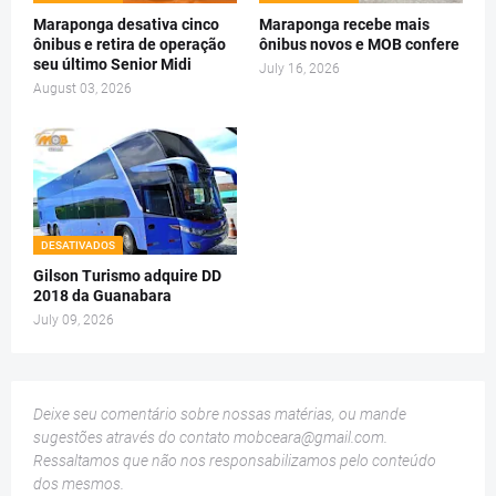
Maraponga desativa cinco
Maraponga recebe mais
ônibus e retira de operação
ônibus novos e MOB confere
seu último Senior Midi
July 16, 2026
August 03, 2026
DESATIVADOS
Gilson Turismo adquire DD
2018 da Guanabara
July 09, 2026
Deixe seu comentário sobre nossas matérias, ou mande
sugestões através do contato
mobceara@gmail.com
.
Ressaltamos que não nos responsabilizamos pelo conteúdo
dos mesmos.