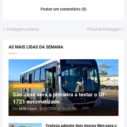
Postar um comentário (0)
Postagem Anterior
Próxima Postagem
AS MAIS LIDAS DA SEMANA
GUANABARA DIESEL
São José será a primeira a testar o OF-
1721 automatizado
Por
MOB Ceará
-
8/04/2026 02:32:00 PM
Crateús adquire dois micros 0km para o