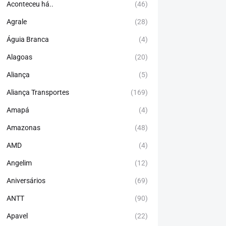
Aconteceu há..
(46)
Agrale
(28)
Águia Branca
(4)
Alagoas
(20)
Aliança
(5)
Aliança Transportes
(169)
Amapá
(4)
Amazonas
(48)
AMD
(4)
Angelim
(12)
Aniversários
(69)
ANTT
(90)
Apavel
(22)