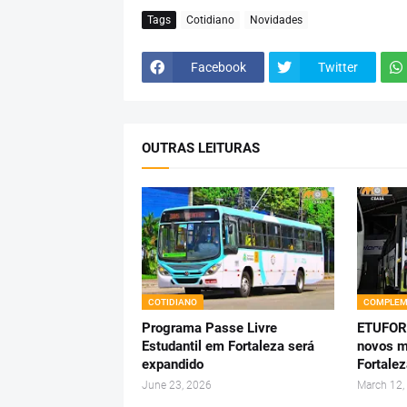
Tags
Cotidiano
Novidades
Facebook
Twitter
OUTRAS LEITURAS
COTIDIANO
COMPLEM
Programa Passe Livre
ETUFOR
Estudantil em Fortaleza será
novos m
expandido
Fortale
June 23, 2026
March 12,