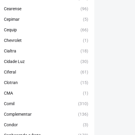
Cearense
(96)
Cepimar
(5)
Cequip
(66)
Chevrolet
(1)
Cialtra
(18)
Cidade Luz
(30)
Ciferal
(61)
Clotran
(15)
CMA
(1)
Comil
(310)
Complementar
(136)
Condor
(3)