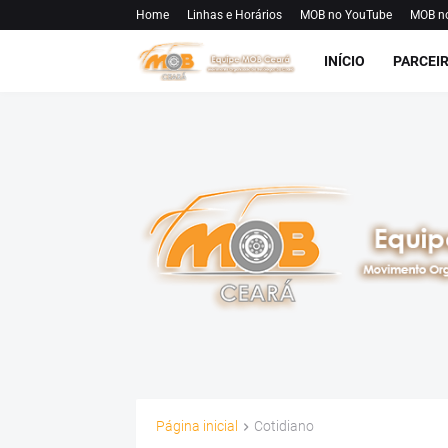
Home
Linhas e Horários
MOB no YouTube
MOB n
INÍCIO
PARCEI
Página inicial
Cotidiano