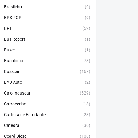
Brasileiro
(9)
BRS-FOR
(9)
BRT
(52)
Bus Report
(1)
Buser
(1)
Busologia
(73)
Busscar
(167)
BYD Auto
(2)
Caio Induscar
(529)
Carrocerias
(18)
Carteira de Estudante
(23)
Catedral
(30)
Ceará Diesel
(100)