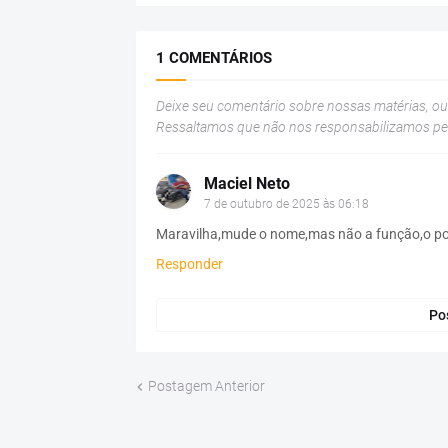
1 COMENTÁRIOS
Deixe seu comentário sobre nossas matérias, o
Ressaltamos que não nos responsabilizamos p
Maciel Neto
7 de outubro de 2025 às 06:18
Maravilha,mude o nome,mas não a função,o pov
Responder
Po
Postagem Anterior