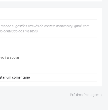
u mande sugestões através do contato
mobceara@gmail.com
.
elo conteúdo dos mesmos.
o irá apoiar
star um comentário
Próxima Postagem