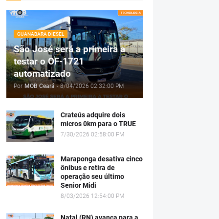
GUANABARA DIESEL
São José será a primeira a
testar o OF-1721
automatizado
Por
MOB Ceará
-
8/04/2026 02:32:00 PM
Crateús adquire dois
micros 0km para o TRUE
7/30/2026 02:58:00 PM
Maraponga desativa cinco
ônibus e retira de
operação seu último
Senior Midi
8/03/2026 12:54:00 PM
Natal (RN) avança para a