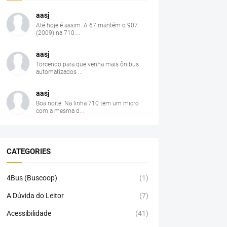
aasj
Até hoje é assim. A 67 mantém o 907
(2009) na 710....
aasj
Torcendo para que venha mais ônibus
automatizados ...
aasj
Boa noite. Na linha 710 tem um micro
com a mesma d...
CATEGORIES
4Bus (Buscoop)
(1)
A Dúvida do Leitor
(7)
Acessibilidade
(41)