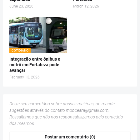
June 23, 2026
March 12, 2026
COTIDIANO
Integração entre ônibus e
metrô em Fortaleza pode
avançar
February 13, 2026
Deixe seu comentário sobre nossas matérias, ou mande
sugestões através do contato
mobceara@gmail.com
.
Ressaltamos que não nos responsabilizamos pelo conteúdo
dos mesmos.
Postar um comentário (0)