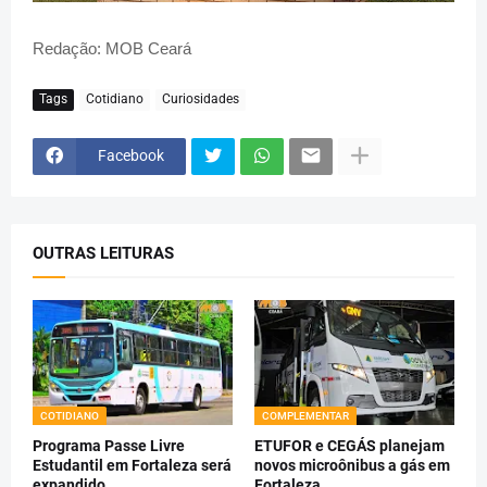
Redação: MOB Ceará
Tags
Cotidiano
Curiosidades
Facebook
OUTRAS LEITURAS
COTIDIANO
COMPLEMENTAR
Programa Passe Livre
ETUFOR e CEGÁS planejam
Estudantil em Fortaleza será
novos microônibus a gás em
expandido
Fortaleza