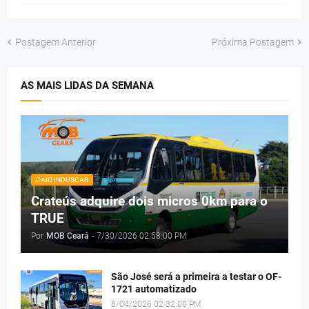
Postagem Anterior
Próxima Postagem
AS MAIS LIDAS DA SEMANA
CAIO INDUSCAR
Crateús adquire dois micros 0km para o
TRUE
Por
MOB Ceará
-
7/30/2026 02:58:00 PM
São José será a primeira a testar o OF-
1721 automatizado
8/04/2026 02:32:00 PM