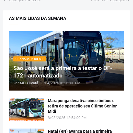
AS MAIS LIDAS DA SEMANA
GUANABARA DIESEL
São José será a primeira a testar o OF-
1721 automatizado
Por
MOB Ceará
-
8/04/2026 02:32:00 PM
Maraponga desativa cinco ônibus e
retira de operação seu último Senior
Midi
8/03/2026 12:54:00 PM
Natal (RN) avança para a primeira