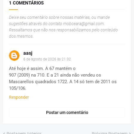
1 COMENTÁRIOS
Deixe seu comentário sobre nossas matérias, ou mande
sugestões através do contato
mobceara@gmail.com
.
Ressaltamos que não nos responsabilizamos pelo conteúdo
dos mesmos.
aasj
6 de agosto de 2026 às 21:32
Até hoje é assim. A 67 mantém o
907 (2009) na 710. E a 21 ainda não vendeu os
Mascarellos quadrados 1722. A 14 só tem de 2011 os
105/106.
Responder
Postar um comentário
Postagem Anterior
Próxima Postagem