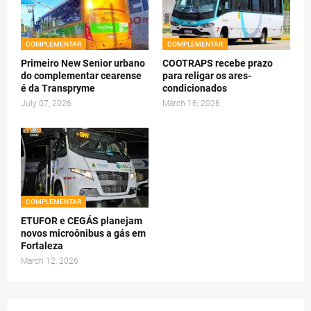
COMPLEMENTAR
COMPLEMENTAR
Primeiro New Senior urbano
COOTRAPS recebe prazo
do complementar cearense
para religar os ares-
é da Transpryme
condicionados
July 07, 2026
March 16, 2026
COMPLEMENTAR
ETUFOR e CEGÁS planejam
novos microônibus a gás em
Fortaleza
March 12, 2026