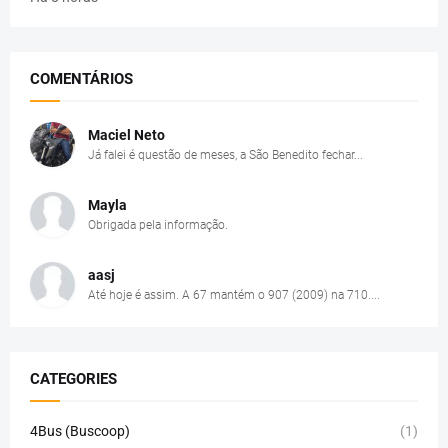
COMENTÁRIOS
Maciel Neto
Já falei é questão de meses, a São Benedito fechar...
Mayla
Obrigada pela informação.
aasj
Até hoje é assim. A 67 mantém o 907 (2009) na 710....
CATEGORIES
4Bus (Buscoop)
(1)