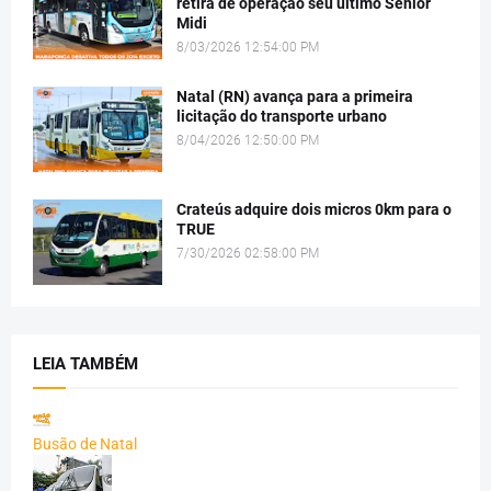
retira de operação seu último Senior
Midi
8/03/2026 12:54:00 PM
Natal (RN) avança para a primeira
licitação do transporte urbano
8/04/2026 12:50:00 PM
Crateús adquire dois micros 0km para o
TRUE
7/30/2026 02:58:00 PM
LEIA TAMBÉM
Busão de Natal