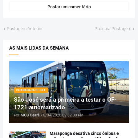
Postar um comentário
Postagem Anterior
Próxima Postagem
AS MAIS LIDAS DA SEMANA
GUANABARA DIESEL
São José será a primeira a testar o OF-
1721 automatizado
Por
MOB Ceará
-
8/04/2026 02:32:00 PM
Maraponga desativa cinco ônibus e