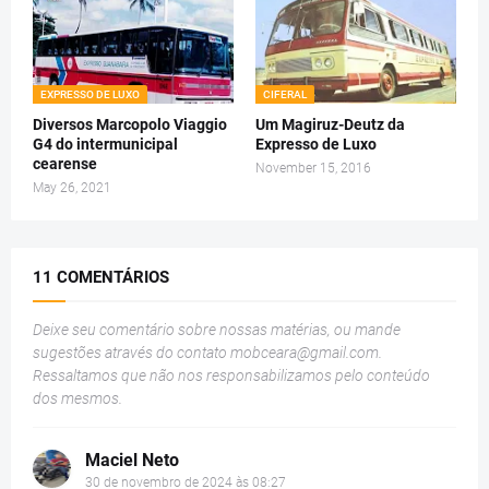
EXPRESSO DE LUXO
CIFERAL
Diversos Marcopolo Viaggio
Um Magiruz-Deutz da
G4 do intermunicipal
Expresso de Luxo
cearense
November 15, 2016
May 26, 2021
11 COMENTÁRIOS
Deixe seu comentário sobre nossas matérias, ou mande
sugestões através do contato
mobceara@gmail.com
.
Ressaltamos que não nos responsabilizamos pelo conteúdo
dos mesmos.
Maciel Neto
30 de novembro de 2024 às 08:27