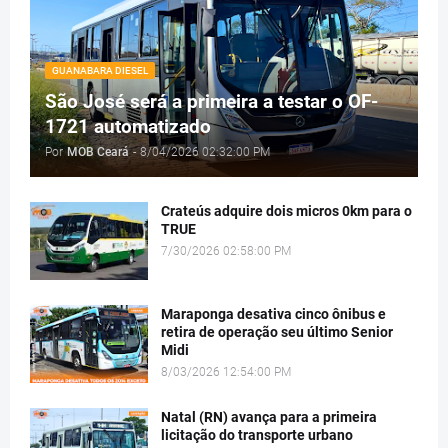
GUANABARA DIESEL
São José será a primeira a testar o OF-
1721 automatizado
Por
MOB Ceará
-
8/04/2026 02:32:00 PM
Crateús adquire dois micros 0km para o
TRUE
7/30/2026 02:58:00 PM
Maraponga desativa cinco ônibus e
retira de operação seu último Senior
Midi
8/03/2026 12:54:00 PM
Natal (RN) avança para a primeira
licitação do transporte urbano