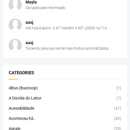
Mayla
Obrigada pela informação.
aasj
Até hoje é assim. A 67 mantém o 907 (2009) na 710....
aasj
Torcendo para que venha mais ônibus automatizados ...
CATEGORIES
4Bus (Buscoop)
(1)
A Dúvida do Leitor
(7)
Acessibilidade
(41)
Aconteceu há..
(46)
Agrale
(28)