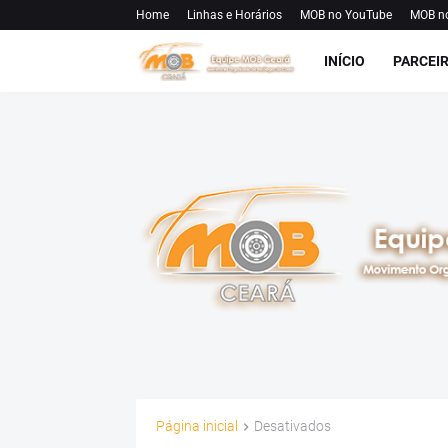
Home
Linhas e Horários
MOB no YouTube
MOB n
INÍCIO
PARCEI
Página inicial
Desativados