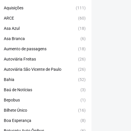
Aquisições
(111)
ARCE
(60)
Asa Azul
(18)
Asa Branca
(6)
Aumento de passagens
(18)
Autoviária Freitas
(26)
Autoviária São Vicente de Paulo
(26)
Bahia
(52)
Baú de Notícias
(3)
Bepobus
(1)
Bilhete Único
(16)
Boa Esperança
(8)
Botucatu Auto Ônibus
(6)