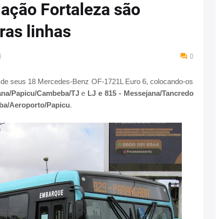
iação Fortaleza são
ras linhas
M
0
a de seus 18 Mercedes-Benz OF-1721L Euro 6, colocando-os
jana/Papicu/Cambeba/TJ
e
LJ e 815 - Messejana/Tancredo
ba/Aeroporto/Papicu
.