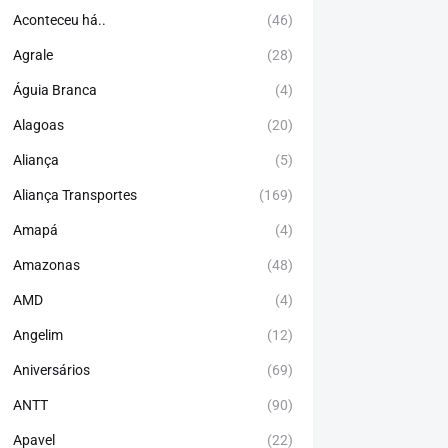
Aconteceu há..
(46)
Agrale
(28)
Águia Branca
(4)
Alagoas
(20)
Aliança
(5)
Aliança Transportes
(169)
Amapá
(4)
Amazonas
(48)
AMD
(4)
Angelim
(12)
Aniversários
(69)
ANTT
(90)
Apavel
(22)