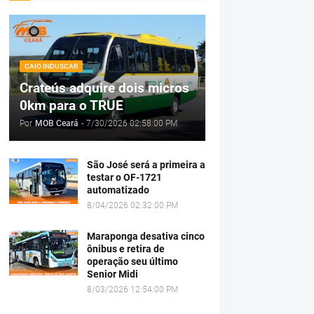
CAIO INDUSCAR
Crateús adquire dois micros
0km para o TRUE
Por
MOB Ceará
-
7/30/2026 02:58:00 PM
São José será a primeira a
testar o OF-1721
automatizado
8/04/2026 02:32:00 PM
Maraponga desativa cinco
ônibus e retira de
operação seu último
Senior Midi
8/03/2026 12:54:00 PM