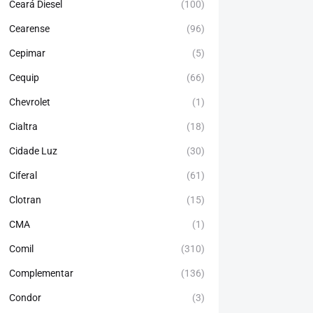
Ceará Diesel
(100)
Cearense
(96)
Cepimar
(5)
Cequip
(66)
Chevrolet
(1)
Cialtra
(18)
Cidade Luz
(30)
Ciferal
(61)
Clotran
(15)
CMA
(1)
Comil
(310)
Complementar
(136)
Condor
(3)