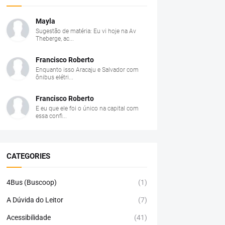
Mayla
Sugestão de matéria: Eu vi hoje na Av
Theberge, ac...
Francisco Roberto
Enquanto isso Aracaju e Salvador com
ônibus elétri...
Francisco Roberto
E eu que ele foi o único na capital com
essa confi...
CATEGORIES
4Bus (Buscoop)
(1)
A Dúvida do Leitor
(7)
Acessibilidade
(41)