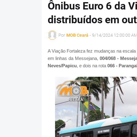
Ônibus Euro 6 da V
distribuídos em out
Por
MOB Ceará
-
9/14/2024 12:00:00 A
A Viação Fortaleza fez mudanças na escal
em linhas da Messejana,
004/068 - Messe
Neves/Papicu
,
e dois na rota
066 - Paranga