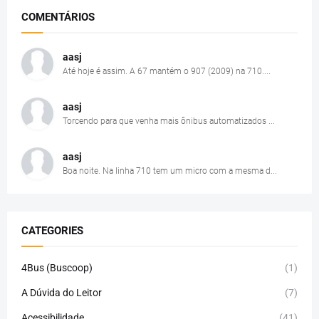
COMENTÁRIOS
aasj
Até hoje é assim. A 67 mantém o 907 (2009) na 710....
aasj
Torcendo para que venha mais ônibus automatizados ...
aasj
Boa noite. Na linha 710 tem um micro com a mesma d...
CATEGORIES
4Bus (Buscoop)
(1)
A Dúvida do Leitor
(7)
Acessibilidade
(41)