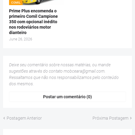
COMIL
Prime Plus encomenda o
primeiro Comil Campione
350 com opcional inédito
nos rodoviários motor
dianteiro
June 26, 2026
Deixe seu comentário sobre nossas matérias, ou mande
sugestões através do contato
mobceara@gmail.com
.
Ressaltamos que não nos responsabilizamos pelo conteúdo
dos mesmos.
Postar um comentário (0)
Postagem Anterior
Próxima Postagem