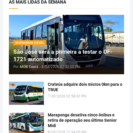
AS MAIS LIDAS DA SEMANA
GUANABARA DIESEL
São José será a primeira a testar o OF-
1721 automatizado
Por
MOB Ceará
-
8/04/2026 02:32:00 PM
Crateús adquire dois micros 0km para o
TRUE
7/30/2026 02:58:00 PM
Maraponga desativa cinco ônibus e
retira de operação seu último Senior
Midi
8/03/2026 12:54:00 PM