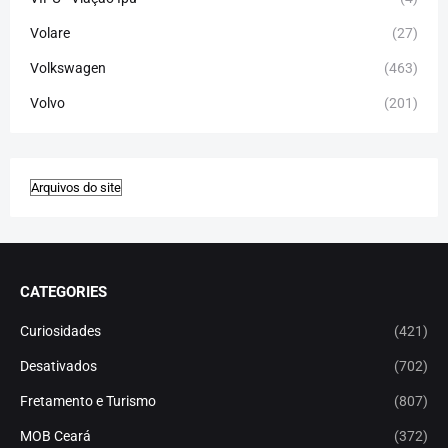
Volare
(27)
Volkswagen
(463)
Volvo
(201)
CATEGORIES
Curiosidades
(421)
Desativados
(702)
Fretamento e Turismo
(807)
MOB Ceará
(372)