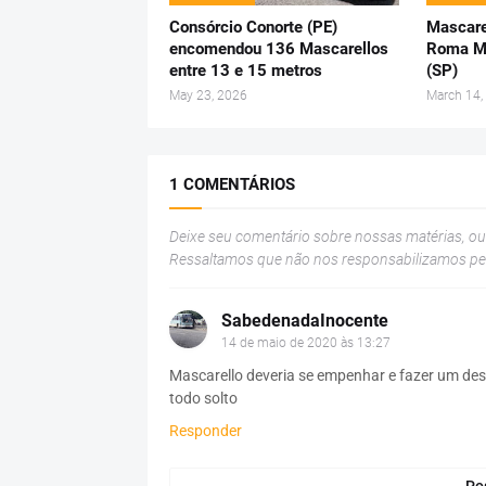
Consórcio Conorte (PE)
Mascare
encomendou 136 Mascarellos
Roma M4
entre 13 e 15 metros
(SP)
May 23, 2026
March 14,
1 COMENTÁRIOS
Deixe seu comentário sobre nossas matérias, o
Ressaltamos que não nos responsabilizamos p
SabedenadaInocente
14 de maio de 2020 às 13:27
Mascarello deveria se empenhar e fazer um desi
todo solto
Responder