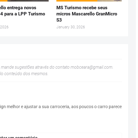
llo entrega novos
MS Turismo recebe seus
 para a LPP Turismo
micros Mascarello GranMicro
S3
 2026
January 30, 2026
u mande sugestões através do contato
mobceara@gmail.com
.
elo conteúdo dos mesmos.
gn melhor e ajustar a sua carroceria, aos poucos o carro parece