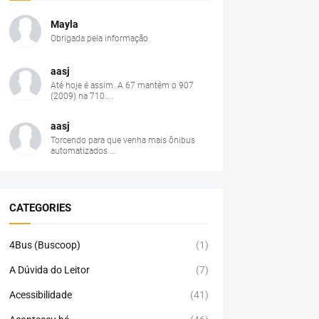
Mayla
Obrigada pela informação.
aasj
Até hoje é assim. A 67 mantém o 907
(2009) na 710....
aasj
Torcendo para que venha mais ônibus
automatizados ...
CATEGORIES
4Bus (Buscoop)
(1)
A Dúvida do Leitor
(7)
Acessibilidade
(41)