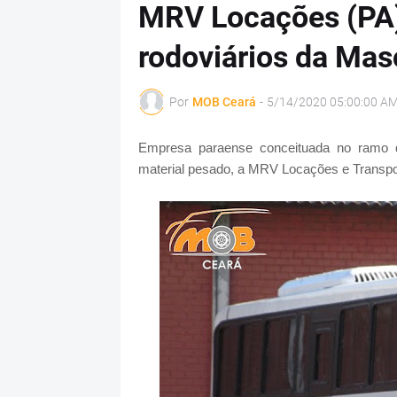
MRV Locações (PA)
rodoviários da Mas
Por
MOB Ceará
-
5/14/2020 05:00:00 A
Empresa paraense conceituada no ramo d
material pesado, a MRV Locações e Transpor