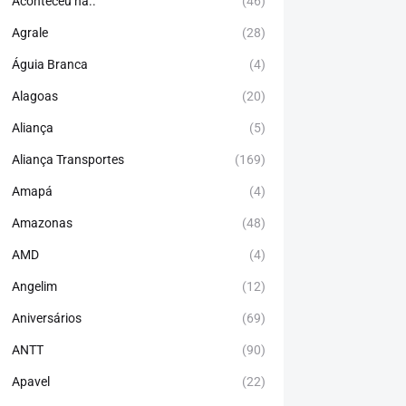
Aconteceu há..
(46)
Agrale
(28)
Águia Branca
(4)
Alagoas
(20)
Aliança
(5)
Aliança Transportes
(169)
Amapá
(4)
Amazonas
(48)
AMD
(4)
Angelim
(12)
Aniversários
(69)
ANTT
(90)
Apavel
(22)