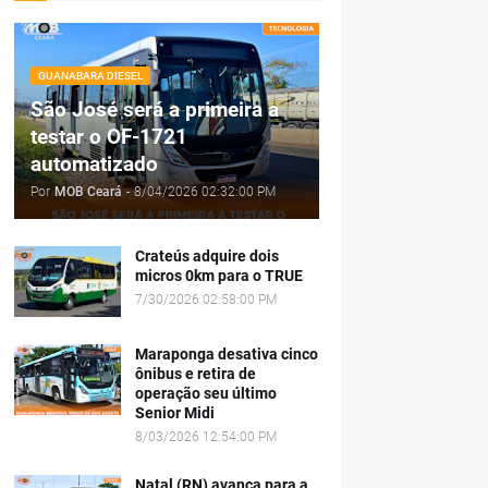
GUANABARA DIESEL
São José será a primeira a
testar o OF-1721
automatizado
Por
MOB Ceará
-
8/04/2026 02:32:00 PM
Crateús adquire dois
micros 0km para o TRUE
7/30/2026 02:58:00 PM
Maraponga desativa cinco
ônibus e retira de
operação seu último
Senior Midi
8/03/2026 12:54:00 PM
Natal (RN) avança para a