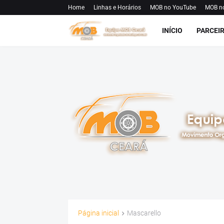
Home
Linhas e Horários
MOB no YouTube
MOB n
INÍCIO
PARCEI
Página inicial
Mascarello