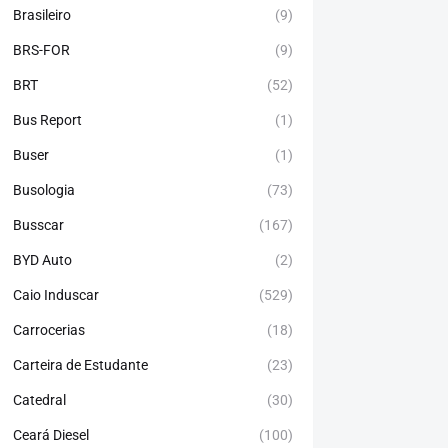
Brasileiro
(9)
BRS-FOR
(9)
BRT
(52)
Bus Report
(1)
Buser
(1)
Busologia
(73)
Busscar
(167)
BYD Auto
(2)
Caio Induscar
(529)
Carrocerias
(18)
Carteira de Estudante
(23)
Catedral
(30)
Ceará Diesel
(100)