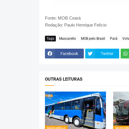
Fonte: MOB Ceará
Redação: Paulo Henrique Felício
Tags
Mascarello
MOB pelo Brasil
Pará
Vol
Facebook
Twitter
OUTRAS LEITURAS
MASCARELLO
MASCARE