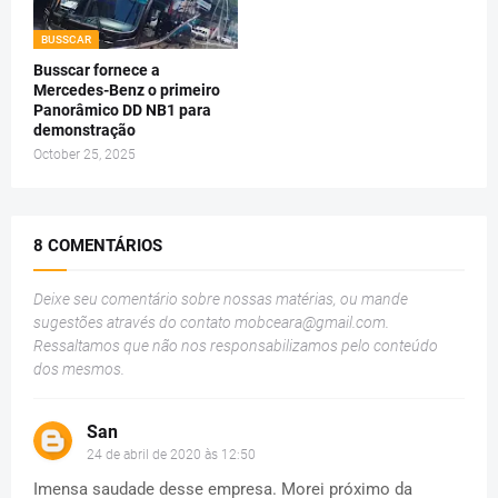
BUSSCAR
Busscar fornece a
Mercedes-Benz o primeiro
Panorâmico DD NB1 para
demonstração
October 25, 2025
8 COMENTÁRIOS
Deixe seu comentário sobre nossas matérias, ou mande
sugestões através do contato
mobceara@gmail.com
.
Ressaltamos que não nos responsabilizamos pelo conteúdo
dos mesmos.
San
24 de abril de 2020 às 12:50
Imensa saudade desse empresa. Morei próximo da