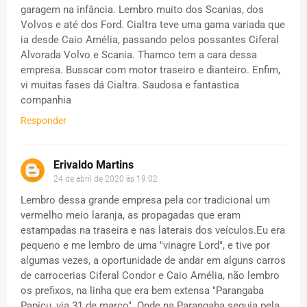
garagem na infância. Lembro muito dos Scanias, dos
Volvos e até dos Ford. Cialtra teve uma gama variada que
ia desde Caio Amélia, passando pelos possantes Ciferal
Alvorada Volvo e Scania. Thamco tem a cara dessa
empresa. Busscar com motor traseiro e dianteiro. Enfim,
vi muitas fases dá Cialtra. Saudosa e fantastica
companhia
Responder
Erivaldo Martins
24 de abril de 2020 às 19:02
Lembro dessa grande empresa pela cor tradicional um
vermelho meio laranja, as propagadas que eram
estampadas na traseira e nas laterais dos veículos.Eu era
pequeno e me lembro de uma "vinagre Lord", e tive por
algumas vezes, a oportunidade de andar em alguns carros
de carrocerias Ciferal Condor e Caio Amélia, não lembro
os prefixos, na linha que era bem extensa "Parangaba
Papicu, via 31 de março". Onde na Parangaba seguia pela