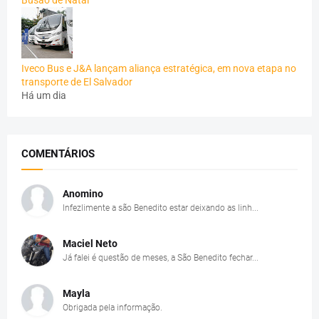
Iveco Bus e J&A lançam aliança estratégica, em nova etapa no
transporte de El Salvador
Há um dia
COMENTÁRIOS
Anomino
Infezlimente a são Benedito estar deixando as linh...
Maciel Neto
Já falei é questão de meses, a São Benedito fechar...
Mayla
Obrigada pela informação.