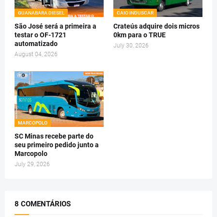
GUANABARA DIESEL
CAIO INDUSCAR
São José será a primeira a
Crateús adquire dois micros
testar o OF-1721
0km para o TRUE
automatizado
July 30, 2026
August 04, 2026
MARCOPOLO
SC Minas recebe parte do
seu primeiro pedido junto a
Marcopolo
July 29, 2026
8 COMENTÁRIOS