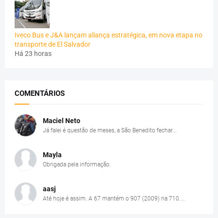
Iveco Bus e J&A lançam aliança estratégica, em nova etapa no
transporte de El Salvador
Há 23 horas
COMENTÁRIOS
Maciel Neto
Já falei é questão de meses, a São Benedito fechar...
Mayla
Obrigada pela informação.
aasj
Até hoje é assim. A 67 mantém o 907 (2009) na 710....