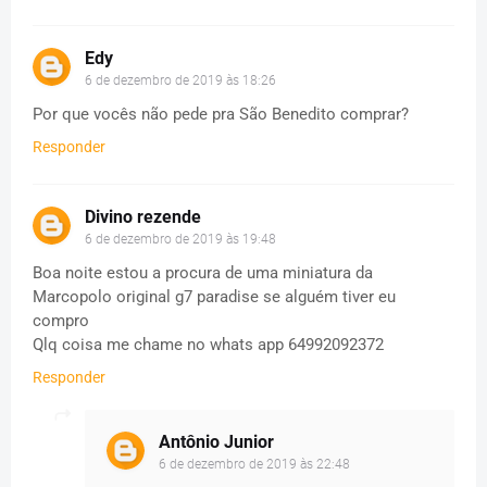
Edy
6 de dezembro de 2019 às 18:26
Por que vocês não pede pra São Benedito comprar?
Responder
Divino rezende
6 de dezembro de 2019 às 19:48
Boa noite estou a procura de uma miniatura da
Marcopolo original g7 paradise se alguém tiver eu
compro
Qlq coisa me chame no whats app 64992092372
Responder
Antônio Junior
6 de dezembro de 2019 às 22:48