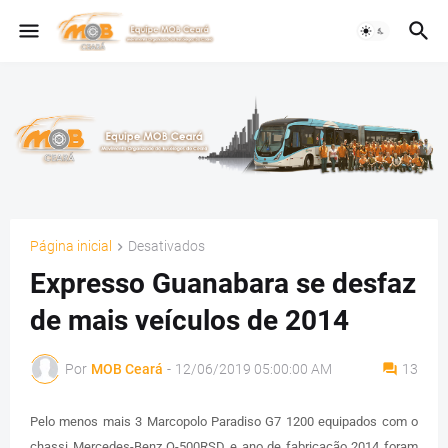
Página inicial
Desativados
Expresso Guanabara se desfaz
de mais veículos de 2014
Por
MOB Ceará
-
12/06/2019 05:00:00 AM
13
Pelo menos mais 3 Marcopolo Paradiso G7 1200 equipados com o
chassi Mercedes-Benz O-500RSD e ano de fabricação 2014 foram