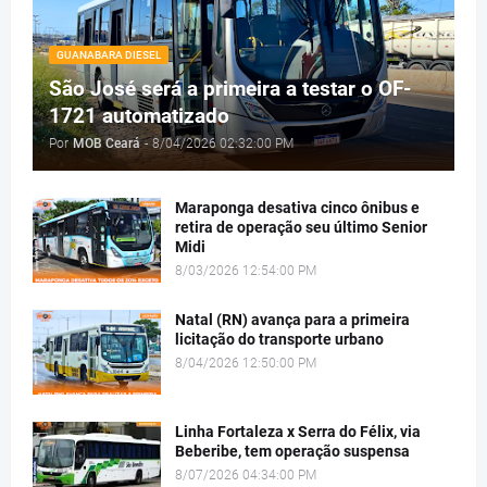
GUANABARA DIESEL
São José será a primeira a testar o OF-
1721 automatizado
Por
MOB Ceará
-
8/04/2026 02:32:00 PM
Maraponga desativa cinco ônibus e
retira de operação seu último Senior
Midi
8/03/2026 12:54:00 PM
Natal (RN) avança para a primeira
licitação do transporte urbano
8/04/2026 12:50:00 PM
Linha Fortaleza x Serra do Félix, via
Beberibe, tem operação suspensa
8/07/2026 04:34:00 PM