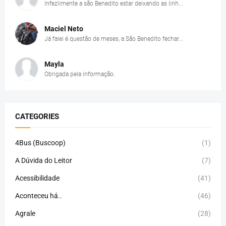
Infezlimente a são Benedito estar deixando as linh...
Maciel Neto
Já falei é questão de meses, a São Benedito fechar...
Mayla
Obrigada pela informação.
CATEGORIES
4Bus (Buscoop)
(1)
A Dúvida do Leitor
(7)
Acessibilidade
(41)
Aconteceu há..
(46)
Agrale
(28)