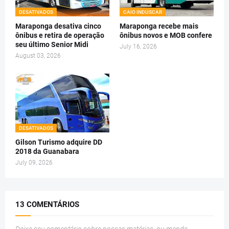
DESATIVADOS
CAIO INDUSCAR
Maraponga desativa cinco
Maraponga recebe mais
ônibus e retira de operação
ônibus novos e MOB confere
seu último Senior Midi
July 16, 2026
August 03, 2026
DESATIVADOS
Gilson Turismo adquire DD
2018 da Guanabara
July 09, 2026
13 COMENTÁRIOS
Deixe seu comentário sobre nossas matérias, ou mande