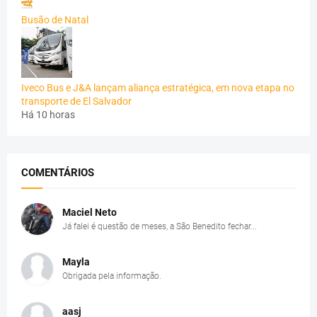
Busão de Natal
Iveco Bus e J&A lançam aliança estratégica, em nova etapa no
transporte de El Salvador
Há 10 horas
COMENTÁRIOS
Maciel Neto
Já falei é questão de meses, a São Benedito fechar...
Mayla
Obrigada pela informação.
aasj