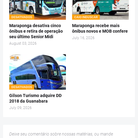
DESATIVADOS
CAIO INDUSCAR
Maraponga desativa cinco
Maraponga recebe mais
ônibus e retira de operação
ônibus novos e MOB confere
seu último Senior Midi
July 16, 2026
August 03, 2026
DESATIVADOS
Gilson Turismo adquire DD
2018 da Guanabara
July 09, 2026
Deixe seu comentário sobre nossas matérias, ou mande