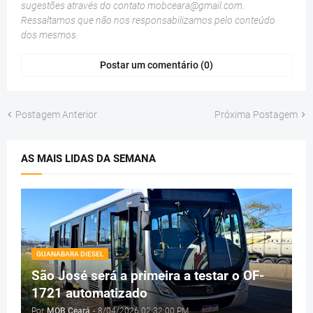
sugestões através do contato
mobceara@gmail.com
.
Ressaltamos que não nos responsabilizamos pelo conteúdo
dos mesmos.
Postar um comentário (0)
Postagem Anterior
Próxima Postagem
AS MAIS LIDAS DA SEMANA
GUANABARA DIESEL
São José será a primeira a testar o OF-
1721 automatizado
Por
MOB Ceará
-
8/04/2026 02:32:00 PM