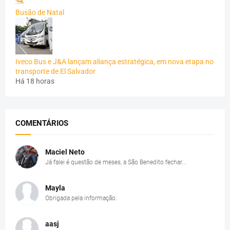
Busão de Natal
Iveco Bus e J&A lançam aliança estratégica, em nova etapa no
transporte de El Salvador
Há 18 horas
COMENTÁRIOS
Maciel Neto
Já falei é questão de meses, a São Benedito fechar...
Mayla
Obrigada pela informação.
aasj