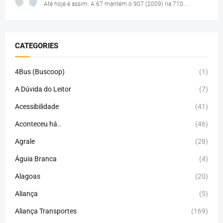
Até hoje é assim. A 67 mantém o 907 (2009) na 710....
CATEGORIES
4Bus (Buscoop)
(1)
A Dúvida do Leitor
(7)
Acessibilidade
(41)
Aconteceu há..
(46)
Agrale
(28)
Águia Branca
(4)
Alagoas
(20)
Aliança
(5)
Aliança Transportes
(169)