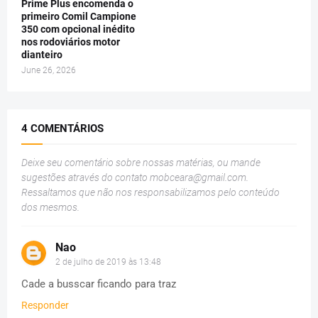
Prime Plus encomenda o
primeiro Comil Campione
350 com opcional inédito
nos rodoviários motor
dianteiro
June 26, 2026
4 COMENTÁRIOS
Deixe seu comentário sobre nossas matérias, ou mande
sugestões através do contato
mobceara@gmail.com
.
Ressaltamos que não nos responsabilizamos pelo conteúdo
dos mesmos.
Nao
2 de julho de 2019 às 13:48
Cade a busscar ficando para traz
Responder