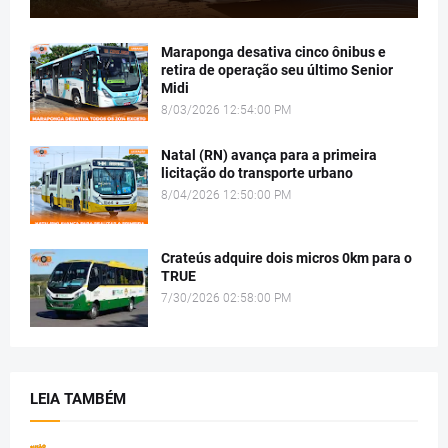
Maraponga desativa cinco ônibus e
retira de operação seu último Senior
Midi
8/03/2026 12:54:00 PM
Natal (RN) avança para a primeira
licitação do transporte urbano
8/04/2026 12:50:00 PM
Crateús adquire dois micros 0km para o
TRUE
7/30/2026 02:58:00 PM
LEIA TAMBÉM