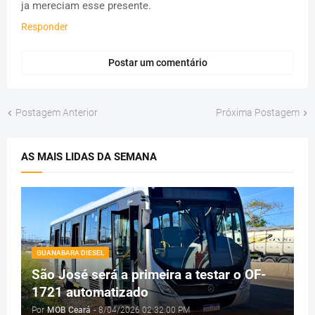
ja mereciam esse presente.
Responder
Postar um comentário
Postagem Anterior
Próxima Postagem
AS MAIS LIDAS DA SEMANA
GUANABARA DIESEL
São José será a primeira a testar o OF-
1721 automatizado
Por
MOB Ceará
-
8/04/2026 02:32:00 PM