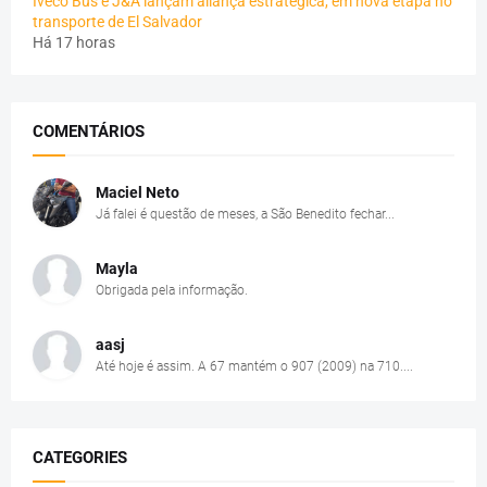
Iveco Bus e J&A lançam aliança estratégica, em nova etapa no
transporte de El Salvador
Há 17 horas
COMENTÁRIOS
Maciel Neto
Já falei é questão de meses, a São Benedito fechar...
Mayla
Obrigada pela informação.
aasj
Até hoje é assim. A 67 mantém o 907 (2009) na 710....
CATEGORIES