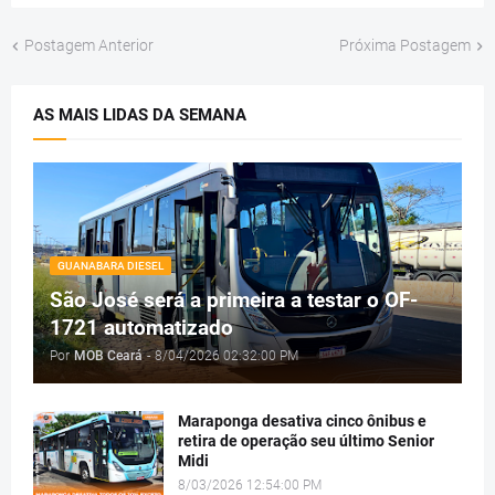
Postagem Anterior
Próxima Postagem
AS MAIS LIDAS DA SEMANA
GUANABARA DIESEL
São José será a primeira a testar o OF-
1721 automatizado
Por
MOB Ceará
-
8/04/2026 02:32:00 PM
Maraponga desativa cinco ônibus e
retira de operação seu último Senior
Midi
8/03/2026 12:54:00 PM