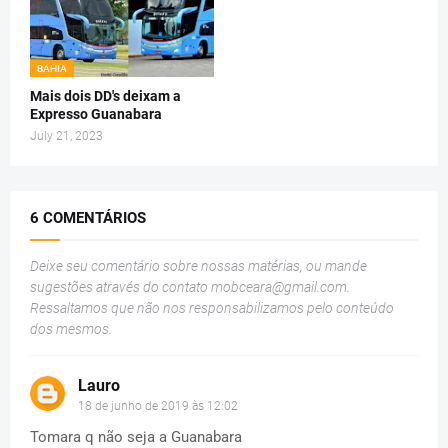
BAHIA
Mais dois DD's deixam a
Expresso Guanabara
July 21, 2023
6 COMENTÁRIOS
Deixe seu comentário sobre nossas matérias, ou mande
sugestões através do contato
mobceara@gmail.com
.
Ressaltamos que não nos responsabilizamos pelo conteúdo
dos mesmos.
Lauro
18 de junho de 2019 às 12:02
Tomara q não seja a Guanabara