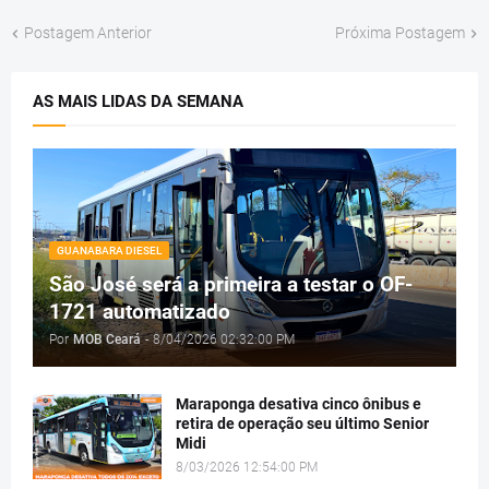
Postagem Anterior
Próxima Postagem
AS MAIS LIDAS DA SEMANA
GUANABARA DIESEL
São José será a primeira a testar o OF-
1721 automatizado
Por
MOB Ceará
-
8/04/2026 02:32:00 PM
Maraponga desativa cinco ônibus e
retira de operação seu último Senior
Midi
8/03/2026 12:54:00 PM