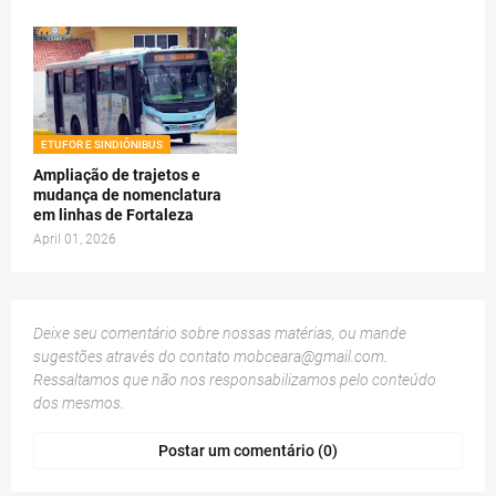
ETUFOR E SINDIÔNIBUS
Ampliação de trajetos e
mudança de nomenclatura
em linhas de Fortaleza
April 01, 2026
Deixe seu comentário sobre nossas matérias, ou mande
sugestões através do contato
mobceara@gmail.com
.
Ressaltamos que não nos responsabilizamos pelo conteúdo
dos mesmos.
Postar um comentário (0)