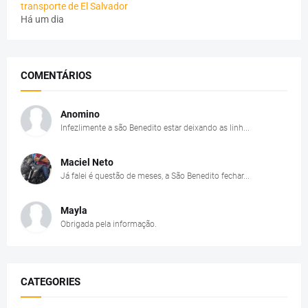
transporte de El Salvador
Há um dia
COMENTÁRIOS
Anomino
Infezlimente a são Benedito estar deixando as linh...
Maciel Neto
Já falei é questão de meses, a São Benedito fechar...
Mayla
Obrigada pela informação.
CATEGORIES