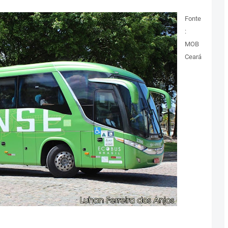
Fonte
:
MOB
Ceará