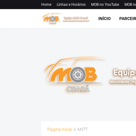
Home
Linhas e Horários
MOB no YouTube
MOB n
INÍCIO
PARCEI
Página inicial
ANTT