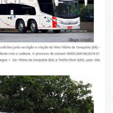
citou junto ao órgão a criação da linha Vitória da Conquista (BA) -
rdeste com o sudeste. O processo de número 50500.588138/2018-01
guir: I - De: Vitória da Conquista (BA) e Teófilo Otoni (MG), para: São