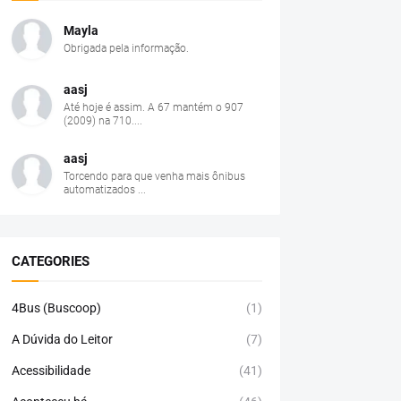
Mayla
Obrigada pela informação.
aasj
Até hoje é assim. A 67 mantém o 907
(2009) na 710....
aasj
Torcendo para que venha mais ônibus
automatizados ...
CATEGORIES
4Bus (Buscoop)
(1)
A Dúvida do Leitor
(7)
Acessibilidade
(41)