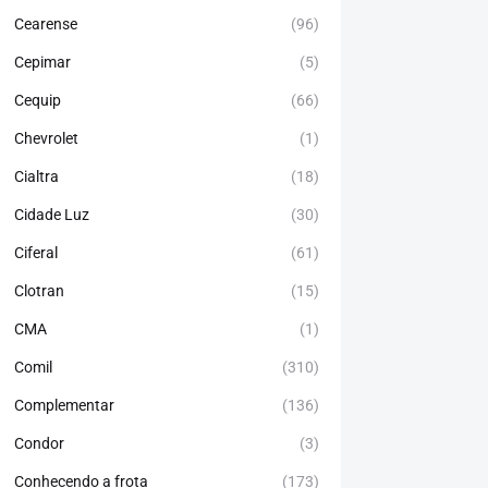
Cearense
(96)
Cepimar
(5)
Cequip
(66)
Chevrolet
(1)
Cialtra
(18)
Cidade Luz
(30)
Ciferal
(61)
Clotran
(15)
CMA
(1)
Comil
(310)
Complementar
(136)
Condor
(3)
Conhecendo a frota
(173)