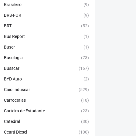
Brasileiro
(9)
BRS-FOR
(9)
BRT
(52)
Bus Report
(1)
Buser
(1)
Busologia
(73)
Busscar
(167)
BYD Auto
(2)
Caio Induscar
(529)
Carrocerias
(18)
Carteira de Estudante
(23)
Catedral
(30)
Ceará Diesel
(100)