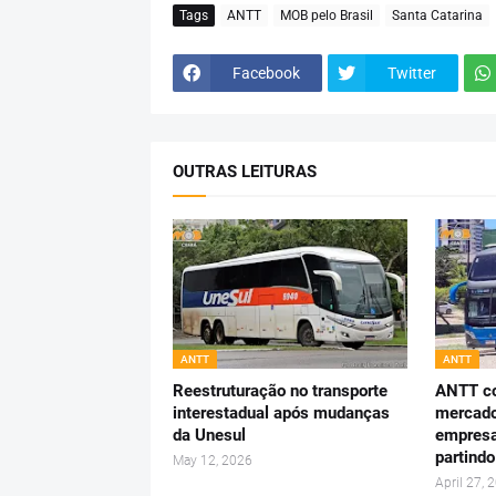
Tags
ANTT
MOB pelo Brasil
Santa Catarina
Facebook
Twitter
OUTRAS LEITURAS
ANTT
ANTT
Reestruturação no transporte
ANTT c
interestadual após mudanças
mercado
da Unesul
empresa
partindo
May 12, 2026
April 27, 