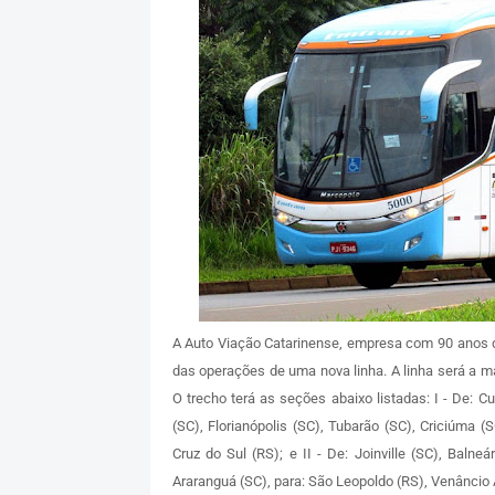
A Auto Viação Catarinense, empresa com 90 anos d
das operações de uma nova linha. A linha será a ma
O trecho terá as seções abaixo listadas: I - De: Cu
(SC), Florianópolis (SC), Tubarão (SC), Criciúma 
Cruz do Sul (RS); e II - De: Joinville (SC), Balne
Araranguá (SC), para: São Leopoldo (RS), Venâncio A