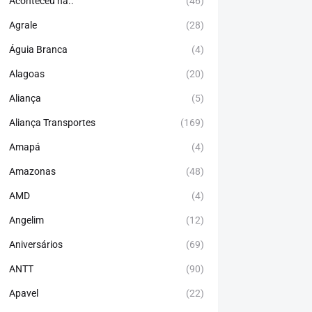
Aconteceu há..
(46)
Agrale
(28)
Águia Branca
(4)
Alagoas
(20)
Aliança
(5)
Aliança Transportes
(169)
Amapá
(4)
Amazonas
(48)
AMD
(4)
Angelim
(12)
Aniversários
(69)
ANTT
(90)
Apavel
(22)