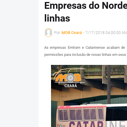
Empresas do Norde
linhas
Por
MOB Ceará
-
7/17/2018 04:00:00 A
As empresas Emtram e Catarinense acabam de re
permissões para inclusão de novas linhas em seus