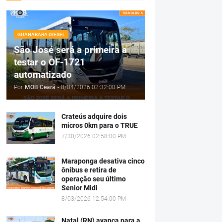
GUANABARA DIESEL
São José será a primeira a
testar o OF-1721
automatizado
Por
MOB Ceará
-
8/04/2026 02:32:00 PM
Crateús adquire dois
micros 0km para o TRUE
7/30/2026 02:58:00 PM
Maraponga desativa cinco
ônibus e retira de
operação seu último
Senior Midi
8/03/2026 12:54:00 PM
Natal (RN) avança para a