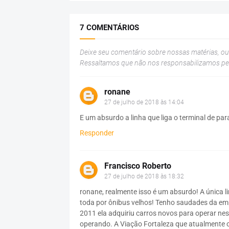
7 COMENTÁRIOS
Deixe seu comentário sobre nossas matérias, o
Ressaltamos que não nos responsabilizamos p
ronane
27 de julho de 2018 às 14:04
E um absurdo a linha que liga o terminal de p
Responder
Francisco Roberto
27 de julho de 2018 às 18:32
ronane, realmente isso é um absurdo! A única l
toda por ônibus velhos! Tenho saudades da em
2011 ela adquiriu carros novos para operar ne
operando. A Viação Fortaleza que atualmente o