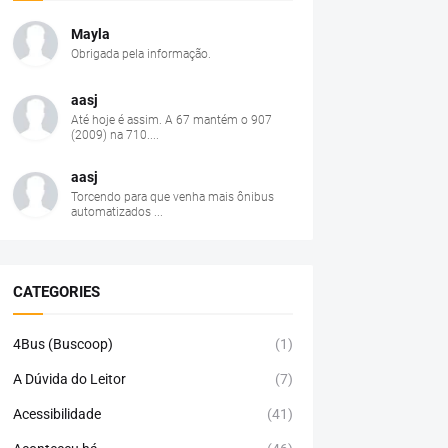
Mayla
Obrigada pela informação.
aasj
Até hoje é assim. A 67 mantém o 907
(2009) na 710....
aasj
Torcendo para que venha mais ônibus
automatizados ...
CATEGORIES
4Bus (Buscoop)
(1)
A Dúvida do Leitor
(7)
Acessibilidade
(41)