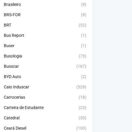
Brasileiro
(9)
BRS-FOR
(9)
BRT
(52)
Bus Report
(1)
Buser
(1)
Busologia
(73)
Busscar
(167)
BYD Auto
(2)
Caio Induscar
(529)
Carrocerias
(18)
Carteira de Estudante
(23)
Catedral
(30)
Ceará Diesel
(100)