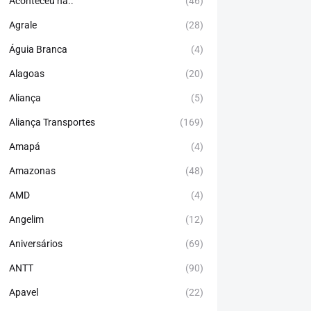
Aconteceu há..
(46)
Agrale
(28)
Águia Branca
(4)
Alagoas
(20)
Aliança
(5)
Aliança Transportes
(169)
Amapá
(4)
Amazonas
(48)
AMD
(4)
Angelim
(12)
Aniversários
(69)
ANTT
(90)
Apavel
(22)