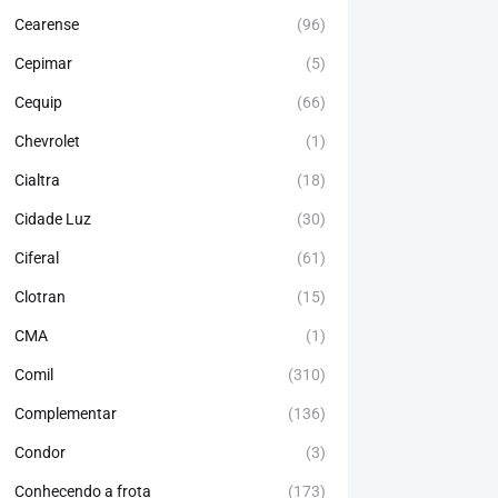
Cearense
(96)
Cepimar
(5)
Cequip
(66)
Chevrolet
(1)
Cialtra
(18)
Cidade Luz
(30)
Ciferal
(61)
Clotran
(15)
CMA
(1)
Comil
(310)
Complementar
(136)
Condor
(3)
Conhecendo a frota
(173)