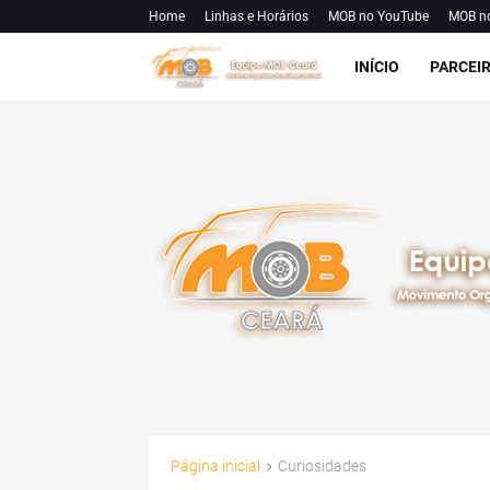
Home
Linhas e Horários
MOB no YouTube
MOB n
INÍCIO
PARCEI
Página inicial
Curiosidades