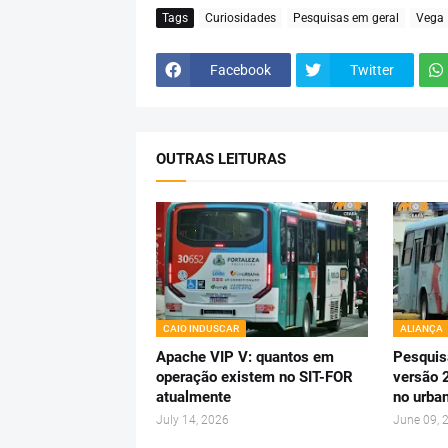
Tags
Curiosidades
Pesquisas em geral
Vega
Facebook
Twitter
OUTRAS LEITURAS
CAIO INDUSCAR
ALIANÇA
Apache VIP V: quantos em
Pesquis
operação existem no SIT-FOR
versão 
atualmente
no urba
July 14, 2026
June 09, 