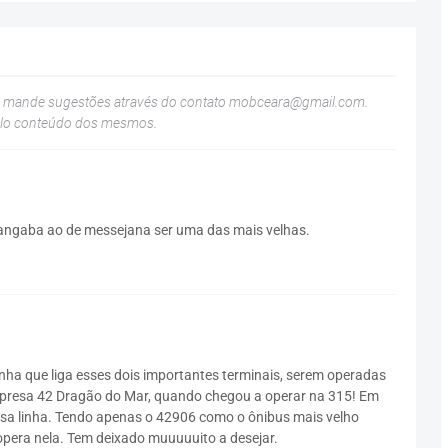
u mande sugestões através do contato
mobceara@gmail.com
.
elo conteúdo dos mesmos.
arangaba ao de messejana ser uma das mais velhas.
inha que liga esses dois importantes terminais, serem operadas
presa 42 Dragão do Mar, quando chegou a operar na 315! Em
ssa linha. Tendo apenas o 42906 como o ônibus mais velho
pera nela. Tem deixado muuuuuito a desejar.