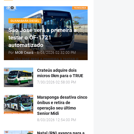
GUANABARA DIESEL
São José será a primeira a
testar o OF-1721
automatizado
Por
MOB Ceará
-
8/04/2026 02:32:00 PM
Crateús adquire dois
micros 0km para o TRUE
7/30/2026 02:58:00 PM
Maraponga desativa cinco
ônibus e retira de
operação seu último
Senior Midi
8/03/2026 12:54:00 PM
Natal (RN) avança para a