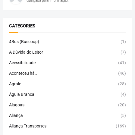
Obrigada pela informação.
CATEGORIES
4Bus (Buscoop)
(1)
A Dúvida do Leitor
(7)
Acessibilidade
(41)
Aconteceu há..
(46)
Agrale
(28)
Águia Branca
(4)
Alagoas
(20)
Aliança
(5)
Aliança Transportes
(169)