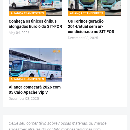
ALIANÇA TRANSPORTES
ALIANÇA TRANSPORTES
Conheça os únicos ônibus
Os Torinos geração
alongados Euro 6 do SIT-FOR
2014/atual sem ar-
condicionado no SIT-FOR
May 04, 2026
December 08, 2025
ALIANÇA TRANSPORTES
Aliança começará 2026 com
05 Caio Apache Vip V
December 03, 2025
Deixe seu comentário sobre nossas matérias, ou mande
sugestões através do contato
mobceara@gmail.com
.