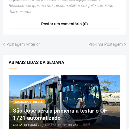
Ressaltamos que não nos responsabilizamos pelo conteúdo
dos mesmos.
Postar um comentário (0)
Postagem Anterior
Próxima Postagem
AS MAIS LIDAS DA SEMANA
GUANABARA DIESEL
São José será a primeira a testar o OF-
1721 automatizado
Por
MOB Ceará
-
8/04/2026 02:32:00 PM