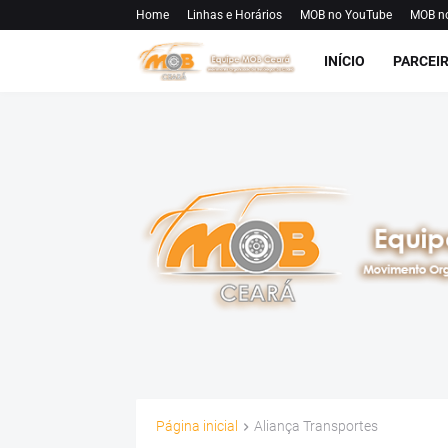
Home
Linhas e Horários
MOB no YouTube
MOB n
INÍCIO
PARCEI
Página inicial
Aliança Transportes