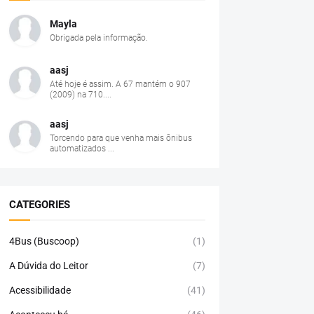
Mayla
Obrigada pela informação.
aasj
Até hoje é assim. A 67 mantém o 907
(2009) na 710....
aasj
Torcendo para que venha mais ônibus
automatizados ...
CATEGORIES
4Bus (Buscoop)
(1)
A Dúvida do Leitor
(7)
Acessibilidade
(41)