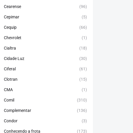
Cearense
(96)
Cepimar
(5)
Cequip
(66)
Chevrolet
(1)
Cialtra
(18)
Cidade Luz
(30)
Ciferal
(61)
Clotran
(15)
CMA
(1)
Comil
(310)
Complementar
(136)
Condor
(3)
Conhecendo a frota
(173)