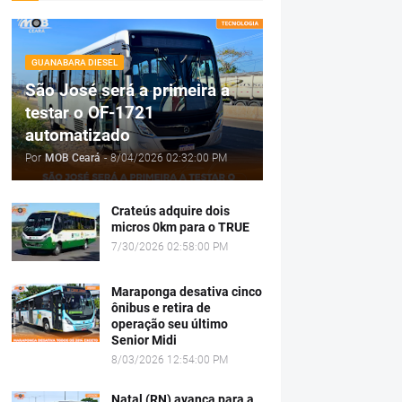
GUANABARA DIESEL
São José será a primeira a
testar o OF-1721
automatizado
Por
MOB Ceará
-
8/04/2026 02:32:00 PM
Crateús adquire dois
micros 0km para o TRUE
7/30/2026 02:58:00 PM
Maraponga desativa cinco
ônibus e retira de
operação seu último
Senior Midi
8/03/2026 12:54:00 PM
Natal (RN) avança para a