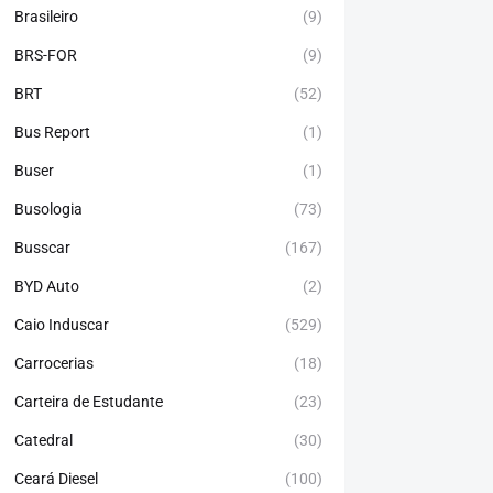
Brasileiro
(9)
BRS-FOR
(9)
BRT
(52)
Bus Report
(1)
Buser
(1)
Busologia
(73)
Busscar
(167)
BYD Auto
(2)
Caio Induscar
(529)
Carrocerias
(18)
Carteira de Estudante
(23)
Catedral
(30)
Ceará Diesel
(100)