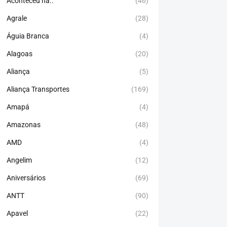
Aconteceu há..
(46)
Agrale
(28)
Águia Branca
(4)
Alagoas
(20)
Aliança
(5)
Aliança Transportes
(169)
Amapá
(4)
Amazonas
(48)
AMD
(4)
Angelim
(12)
Aniversários
(69)
ANTT
(90)
Apavel
(22)