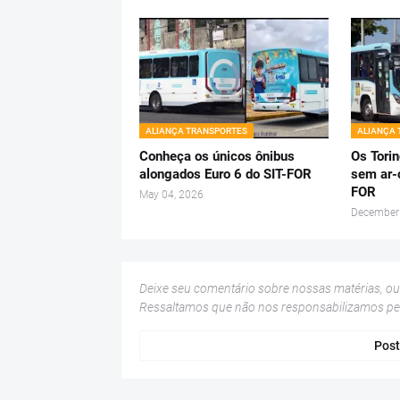
ALIANÇA TRANSPORTES
ALIANÇA
Conheça os únicos ônibus
Os Tori
alongados Euro 6 do SIT-FOR
sem ar-
FOR
May 04, 2026
December
Deixe seu comentário sobre nossas matérias, o
Ressaltamos que não nos responsabilizamos p
Post