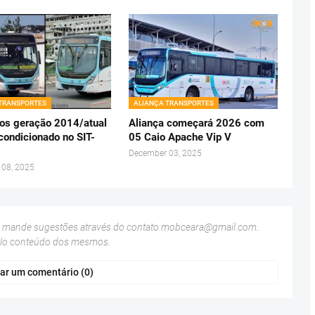
 TRANSPORTES
ALIANÇA TRANSPORTES
nos geração 2014/atual
Aliança começará 2026 com
condicionado no SIT-
05 Caio Apache Vip V
December 03, 2025
 08, 2025
u mande sugestões através do contato
mobceara@gmail.com
.
elo conteúdo dos mesmos.
ar um comentário (0)