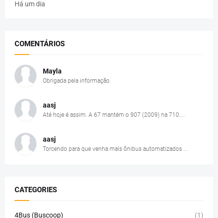
Há um dia
COMENTÁRIOS
Mayla
Obrigada pela informação.
aasj
Até hoje é assim. A 67 mantém o 907 (2009) na 710....
aasj
Torcendo para que venha mais ônibus automatizados ...
CATEGORIES
4Bus (Buscoop)
(1)