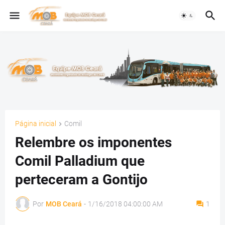
Página inicial
Comil
Relembre os imponentes
Comil Palladium que
perteceram a Gontijo
Por
MOB Ceará
-
1/16/2018 04:00:00 AM
1