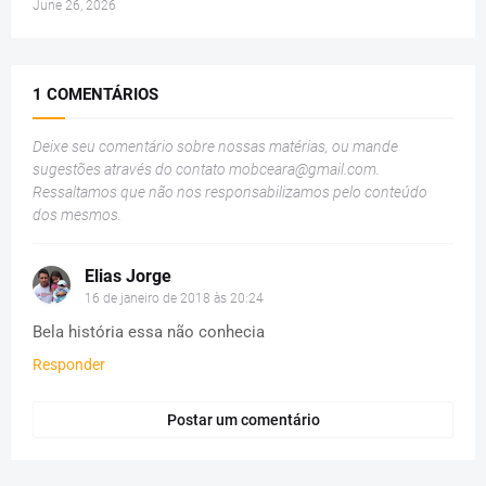
June 26, 2026
1 COMENTÁRIOS
Deixe seu comentário sobre nossas matérias, ou mande
sugestões através do contato
mobceara@gmail.com
.
Ressaltamos que não nos responsabilizamos pelo conteúdo
dos mesmos.
Elias Jorge
16 de janeiro de 2018 às 20:24
Bela história essa não conhecia
Responder
Postar um comentário