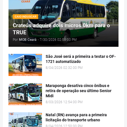
CAIO INDUSCAR
Crateús adquire dois micros 0km para o
TRUE
Por
MOB Ceará
-
7/30/2026 02:58:00 PM
São José será a primeira a testar o OF-
1721 automatizado
8/04/2026 02:32:00 PM
Maraponga desativa cinco ônibus e
retira de operação seu último Senior
Midi
8/03/2026 12:54:00 PM
Natal (RN) avança para a primeira
licitação do transporte urbano
8/04/2026 12:50:00 PM