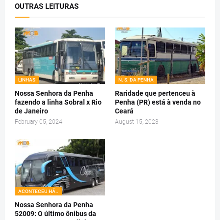
OUTRAS LEITURAS
LINHAS
N. S. DA PENHA
Nossa Senhora da Penha
Raridade que pertenceu à
fazendo a linha Sobral x Rio
Penha (PR) está à venda no
de Janeiro
Ceará
February 05, 2024
August 15, 2023
ACONTECEU HÁ..
Nossa Senhora da Penha
52009: O último ônibus da