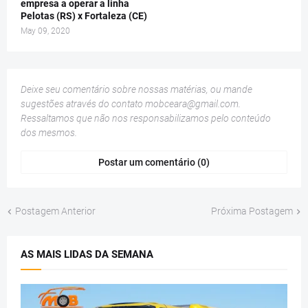
empresa a operar a linha
Pelotas (RS) x Fortaleza (CE)
May 09, 2020
Deixe seu comentário sobre nossas matérias, ou mande
sugestões através do contato
mobceara@gmail.com
.
Ressaltamos que não nos responsabilizamos pelo conteúdo
dos mesmos.
Postar um comentário (0)
Postagem Anterior
Próxima Postagem
AS MAIS LIDAS DA SEMANA