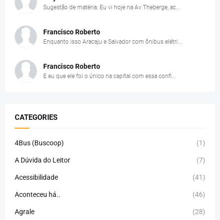
Sugestão de matéria: Eu vi hoje na Av Theberge, ac...
Francisco Roberto
Enquanto isso Aracaju e Salvador com ônibus elétri...
Francisco Roberto
E eu que ele foi o único na capital com essa confi...
CATEGORIES
4Bus (Buscoop)
(1)
A Dúvida do Leitor
(7)
Acessibilidade
(41)
Aconteceu há..
(46)
Agrale
(28)