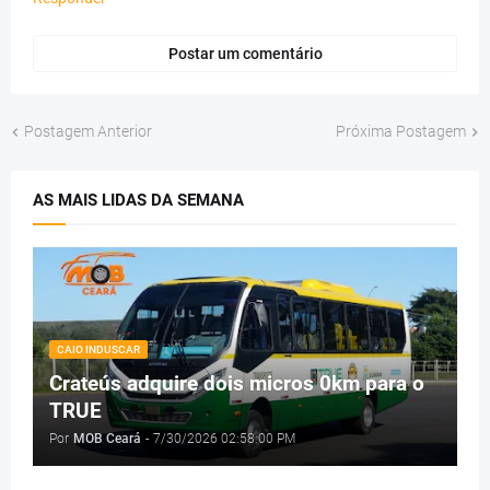
Postar um comentário
Postagem Anterior
Próxima Postagem
AS MAIS LIDAS DA SEMANA
CAIO INDUSCAR
Crateús adquire dois micros 0km para o
TRUE
Por
MOB Ceará
-
7/30/2026 02:58:00 PM