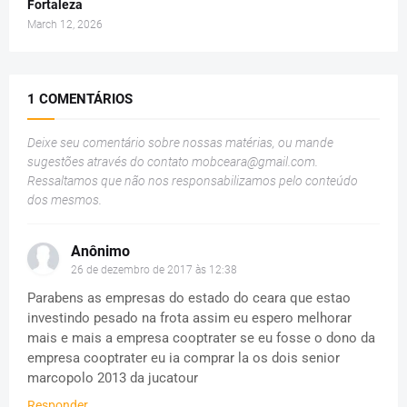
Fortaleza
March 12, 2026
1 COMENTÁRIOS
Deixe seu comentário sobre nossas matérias, ou mande
sugestões através do contato
mobceara@gmail.com
.
Ressaltamos que não nos responsabilizamos pelo conteúdo
dos mesmos.
Anônimo
26 de dezembro de 2017 às 12:38
Parabens as empresas do estado do ceara que estao
investindo pesado na frota assim eu espero melhorar
mais e mais a empresa cooptrater se eu fosse o dono da
empresa cooptrater eu ia comprar la os dois senior
marcopolo 2013 da jucatour
Responder