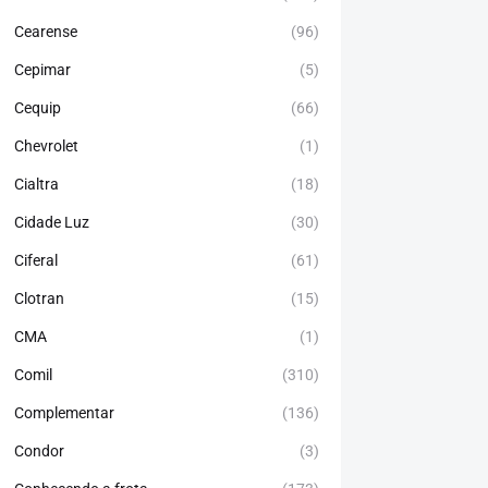
Cearense
(96)
Cepimar
(5)
Cequip
(66)
Chevrolet
(1)
Cialtra
(18)
Cidade Luz
(30)
Ciferal
(61)
Clotran
(15)
CMA
(1)
Comil
(310)
Complementar
(136)
Condor
(3)