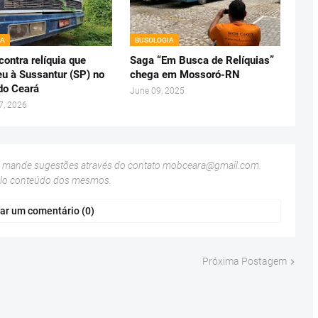
IA
BUSOLOGIA
ontra relíquia que
Saga “Em Busca de Relíquias”
eu à Sussantur (SP) no
chega em Mossoró-RN
 do Ceará
June 09, 2025
7, 2026
u mande sugestões através do contato
mobceara@gmail.com
.
elo conteúdo dos mesmos.
ar um comentário (0)
Próxima Postagem