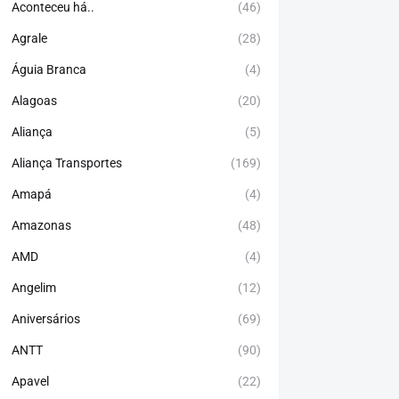
Aconteceu há..
(46)
Agrale
(28)
Águia Branca
(4)
Alagoas
(20)
Aliança
(5)
Aliança Transportes
(169)
Amapá
(4)
Amazonas
(48)
AMD
(4)
Angelim
(12)
Aniversários
(69)
ANTT
(90)
Apavel
(22)