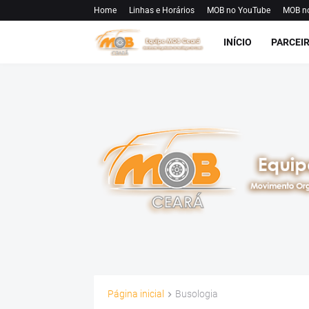
Home
Linhas e Horários
MOB no YouTube
MOB n
INÍCIO
PARCEI
Página inicial
Busologia