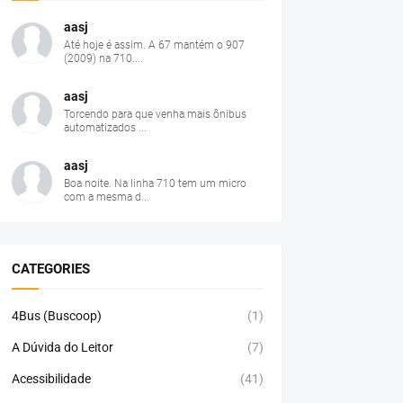
aasj
Até hoje é assim. A 67 mantém o 907
(2009) na 710....
aasj
Torcendo para que venha mais ônibus
automatizados ...
aasj
Boa noite. Na linha 710 tem um micro
com a mesma d...
CATEGORIES
4Bus (Buscoop)
(1)
A Dúvida do Leitor
(7)
Acessibilidade
(41)