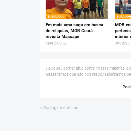
BUSOLOGIA
BUSOLOG
Em mais uma saga em busca
MOB enc
de relíquias, MOB Ceará
pertenc
revisita Massapê
interior
April 23, 2026
January 0
Deixe seu comentário sobre nossas matérias, o
Ressaltamos que não nos responsabilizamos p
Post
Postagem Anterior