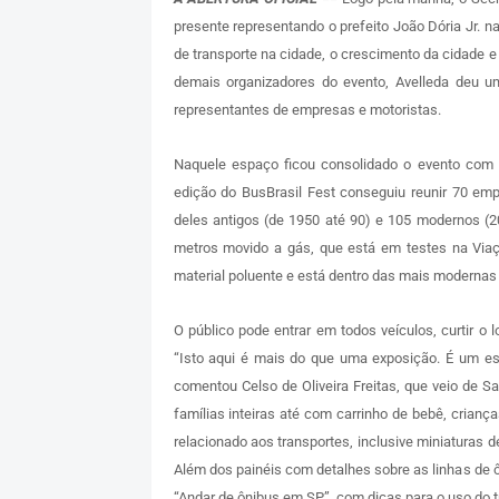
presente representando o prefeito João Dória Jr. n
de transporte na cidade, o crescimento da cidade 
demais organizadores do evento, Avelleda deu 
representantes de empresas e motoristas.
Naquele espaço ficou consolidado o evento com 
edição do BusBrasil Fest conseguiu reunir 70 em
deles antigos (de 1950 até 90) e 105 modernos (2
metros movido a gás, que está em testes na Via
material poluente e está dentro das mais modernas
O público pode entrar em todos veículos, curtir o l
“Isto aqui é mais do que uma exposição. É um es
comentou Celso de Oliveira Freitas, que veio de 
famílias inteiras até com carrinho de bebê, crian
relacionado aos transportes, inclusive miniaturas 
Além dos painéis com detalhes sobre as linhas de ô
“Andar de ônibus em SP”, com dicas para o uso do tr