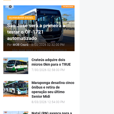
GUANABARA DIESEL
São José será a primeira a
testar o OF-1721
automatizado
Por
MOB Ceará
-
8/04/2026 02:32:00 PM
Crateús adquire dois
micros 0km para o TRUE
7/30/2026 02:58:00 PM
Maraponga desativa cinco
ônibus e retira de
operação seu último
Senior Midi
8/03/2026 12:54:00 PM
Natal (RN) avança para a