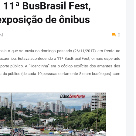
a 11ª BusBrasil Fest,
exposição de ônibus
PM
0
oi mais o que se ouviu no domingo passado (26/11/2017) em frente ao
 Pacaembu. Estava acontecendo a 11ª BusBrasil Fest, o mais esperado
porte público. A “licencinha” era o código explícito dos amantes dos
ia do público (de cada 10 pessoas certamente 8 eram busólogos) com