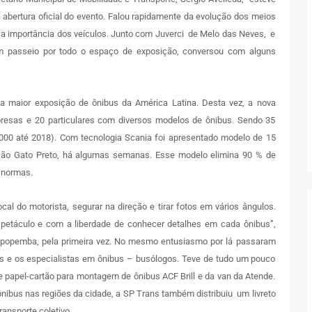
a abertura oficial do evento. Falou rapidamente da evolução dos meios
e a importância dos veículos. Junto com Juverci de Melo das Neves, e
um passeio por todo o espaço de exposição, conversou com alguns
a maior exposição de ônibus da América Latina. Desta vez, a nova
presas e 20 particulares com diversos modelos de ônibus. Sendo 35
000 até 2018). Com tecnologia Scania foi apresentado modelo de 15
ção Gato Preto, há algumas semanas. Esse modelo elimina 90 % de
 normas.
ocal do motorista, segurar na direção e tirar fotos em vários ângulos.
petáculo e com a liberdade de conhecer detalhes em cada ônibus”,
Sapopemba, pela primeira vez. No mesmo entusiasmo por lá passaram
ças e os especialistas em ônibus – busólogos. Teve de tudo um pouco
de papel-cartão para montagem de ônibus ACF Brill e da van da Atende.
nibus nas regiões da cidade, a SP Trans também distribuiu um livreto
ansporte coletivo.