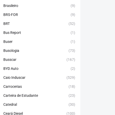
Brasileiro
(9)
BRS-FOR
(9)
BRT
(52)
Bus Report
(1)
Buser
(1)
Busologia
(73)
Busscar
(167)
BYD Auto
(2)
Caio Induscar
(529)
Carrocerias
(18)
Carteira de Estudante
(23)
Catedral
(30)
Ceará Diesel
(100)