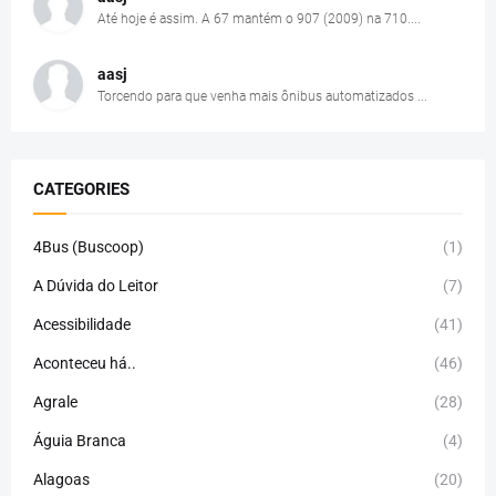
Até hoje é assim. A 67 mantém o 907 (2009) na 710....
aasj
Torcendo para que venha mais ônibus automatizados ...
CATEGORIES
4Bus (Buscoop)
(1)
A Dúvida do Leitor
(7)
Acessibilidade
(41)
Aconteceu há..
(46)
Agrale
(28)
Águia Branca
(4)
Alagoas
(20)