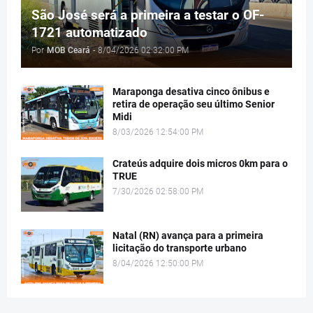
São José será a primeira a testar o OF-
1721 automatizado
Por
MOB Ceará
-
8/04/2026 02:32:00 PM
Maraponga desativa cinco ônibus e
retira de operação seu último Senior
Midi
8/03/2026 12:54:00 PM
Crateús adquire dois micros 0km para o
TRUE
7/30/2026 02:58:00 PM
Natal (RN) avança para a primeira
licitação do transporte urbano
8/04/2026 12:50:00 PM