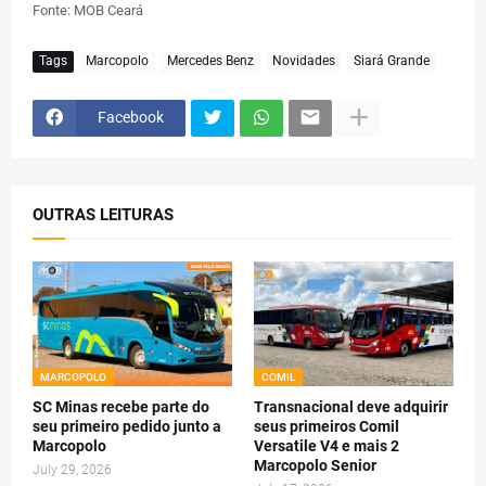
Fonte: MOB Ceará
Tags
Marcopolo
Mercedes Benz
Novidades
Siará Grande
Facebook
OUTRAS LEITURAS
MARCOPOLO
COMIL
SC Minas recebe parte do
Transnacional deve adquirir
seu primeiro pedido junto a
seus primeiros Comil
Marcopolo
Versatile V4 e mais 2
Marcopolo Senior
July 29, 2026