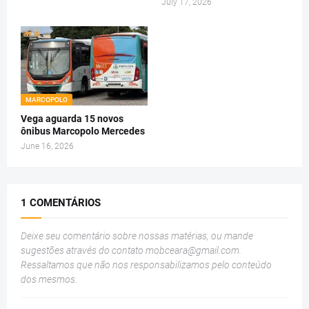
July 17, 2026
MARCOPOLO
Vega aguarda 15 novos
ônibus Marcopolo Mercedes
June 16, 2026
1 COMENTÁRIOS
Deixe seu comentário sobre nossas matérias, ou mande
sugestões através do contato
mobceara@gmail.com
.
Ressaltamos que não nos responsabilizamos pelo conteúdo
dos mesmos.