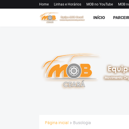
Home
Linhas e Horários
MOB no YouTube
MOB n
INÍCIO
PARCEI
Página inicial
Busologia