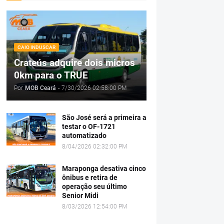
CAIO INDUSCAR
Crateús adquire dois micros
0km para o TRUE
Por
MOB Ceará
-
7/30/2026 02:58:00 PM
São José será a primeira a
testar o OF-1721
automatizado
8/04/2026 02:32:00 PM
Maraponga desativa cinco
ônibus e retira de
operação seu último
Senior Midi
8/03/2026 12:54:00 PM