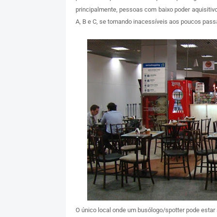
principalmente, pessoas com baixo poder aquisiti
A, B e C, se tornando inacessíveis aos poucos pass
O único local onde um busólogo/spotter pode estar 