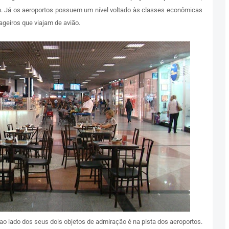
vo. Já os aeroportos possuem um nível voltado às classes econômicas
ageiros que viajam de avião.
ao lado dos seus dois objetos de admiração é na pista dos aeroportos.