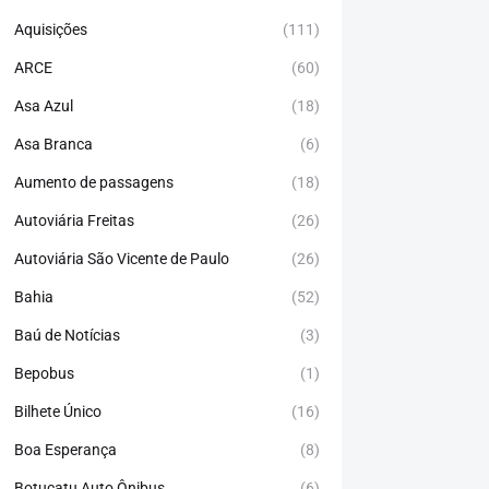
Aquisições
(111)
ARCE
(60)
Asa Azul
(18)
Asa Branca
(6)
Aumento de passagens
(18)
Autoviária Freitas
(26)
Autoviária São Vicente de Paulo
(26)
Bahia
(52)
Baú de Notícias
(3)
Bepobus
(1)
Bilhete Único
(16)
Boa Esperança
(8)
Botucatu Auto Ônibus
(6)