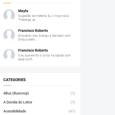
Mayla
Sugestão de matéria: Eu vi hoje na Av
Theberge, ac...
Francisco Roberto
Enquanto isso Aracaju e Salvador com
ônibus elétri...
Francisco Roberto
E eu que ele foi o único na capital com
essa confi...
CATEGORIES
4Bus (Buscoop)
(1)
A Dúvida do Leitor
(7)
Acessibilidade
(41)