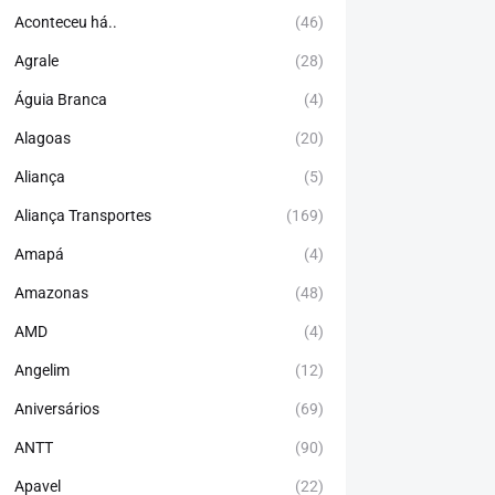
Aconteceu há..
(46)
Agrale
(28)
Águia Branca
(4)
Alagoas
(20)
Aliança
(5)
Aliança Transportes
(169)
Amapá
(4)
Amazonas
(48)
AMD
(4)
Angelim
(12)
Aniversários
(69)
ANTT
(90)
Apavel
(22)