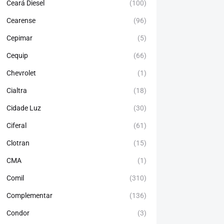
Ceará Diesel
(100)
Cearense
(96)
Cepimar
(5)
Cequip
(66)
Chevrolet
(1)
Cialtra
(18)
Cidade Luz
(30)
Ciferal
(61)
Clotran
(15)
CMA
(1)
Comil
(310)
Complementar
(136)
Condor
(3)