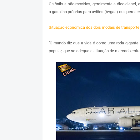
Os ônibus são movidos, geralmente a óleo diesel, 
a gasolina próprias para aviões (Avgas) ou querosene
Situação econômica dos dois modais de transporte
''O mundo diz que a vida é como uma roda gigante:
popular, que se adequa a situação de mercado entre 