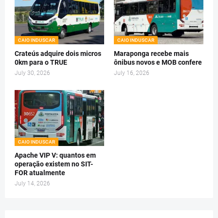
CAIO INDUSCAR
CAIO INDUSCAR
Crateús adquire dois micros
Maraponga recebe mais
0km para o TRUE
ônibus novos e MOB confere
July 30, 2026
July 16, 2026
CAIO INDUSCAR
Apache VIP V: quantos em
operação existem no SIT-
FOR atualmente
July 14, 2026