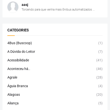
aasj
Torcendo para que venha mais ônibus automatizados ...
CATEGORIES
4Bus (Buscoop)
(1)
A Dúvida do Leitor
(7)
Acessibilidade
(41)
Aconteceu há..
(46)
Agrale
(28)
Águia Branca
(4)
Alagoas
(20)
Aliança
(5)