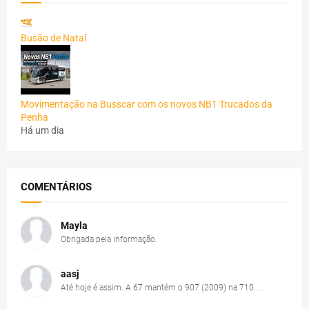
Busão de Natal
Movimentação na Busscar com os novos NB1 Trucados da
Penha
Há um dia
COMENTÁRIOS
Mayla
Obrigada pela informação.
aasj
Até hoje é assim. A 67 mantém o 907 (2009) na 710....