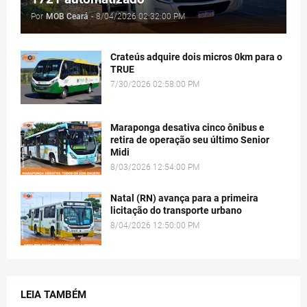
Por
MOB Ceará
-
8/04/2026 02:32:00 PM
Crateús adquire dois micros 0km para o
TRUE
7/30/2026 02:58:00 PM
Maraponga desativa cinco ônibus e
retira de operação seu último Senior
Midi
8/03/2026 12:54:00 PM
Natal (RN) avança para a primeira
licitação do transporte urbano
8/04/2026 12:50:00 PM
LEIA TAMBÉM