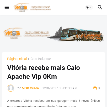
Página inicial
Caio Induscar
Vitória recebe mais Caio
Apache Vip 0Km
Por
MOB Ceará
-
8/30/2017 05:00:00 AM
0
A empresa Vitória recebeu em sua garagem mais 5 novos ônibus
para complementar a renovação de frota deste ano.