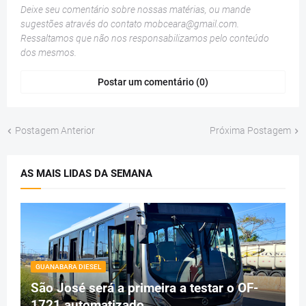
Deixe seu comentário sobre nossas matérias, ou mande
sugestões através do contato
mobceara@gmail.com
.
Ressaltamos que não nos responsabilizamos pelo conteúdo
dos mesmos.
Postar um comentário (0)
Postagem Anterior
Próxima Postagem
AS MAIS LIDAS DA SEMANA
GUANABARA DIESEL
São José será a primeira a testar o OF-
1721 automatizado