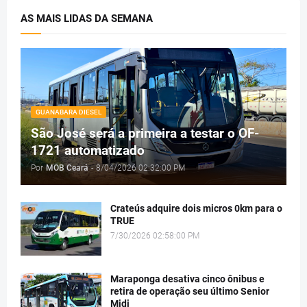
AS MAIS LIDAS DA SEMANA
GUANABARA DIESEL
São José será a primeira a testar o OF-
1721 automatizado
Por
MOB Ceará
-
8/04/2026 02:32:00 PM
Crateús adquire dois micros 0km para o
TRUE
7/30/2026 02:58:00 PM
Maraponga desativa cinco ônibus e
retira de operação seu último Senior
Midi