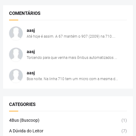
COMENTÁRIOS
aasj
Até hoje é assim. A 67 mantém o 907 (2009) na 710....
aasj
Torcendo para que venha mais ônibus automatizados ...
aasj
Boa noite. Na linha 710 tem um micro com a mesma d...
CATEGORIES
4Bus (Buscoop)
(1)
A Dúvida do Leitor
(7)