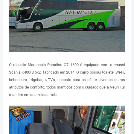
O robusto Marcopolo Paradiso G7 1600 é equipado com o chassi
Scania K400IB 6x2, fabricado em 2014. O carro possui toalete, Wi-Fi,
bebedouro, frigobar, 4 TV's, encosto para os pés e diversos outros
atributos de conforto, todos mantidos com o cuidado que a Neuri Tur
mantém em sua zelosa frota.