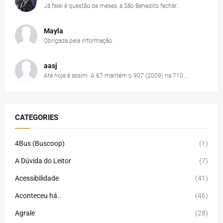
Já falei é questão de meses, a São Benedito fechar...
Mayla
Obrigada pela informação.
aasj
Até hoje é assim. A 67 mantém o 907 (2009) na 710....
CATEGORIES
4Bus (Buscoop)
(1)
A Dúvida do Leitor
(7)
Acessibilidade
(41)
Aconteceu há..
(46)
Agrale
(28)