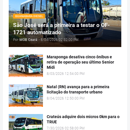
GUANABARA DIESEL
São José será a primeira a testar o OF-
1721 automatizado
Por
MOB Ceará
-
8/04/2026 02:32:00 PM
Maraponga desativa cinco ônibus e
retira de operação seu último Senior
Midi
8/03/2026 12:54:00 PM
Natal (RN) avança para a primeira
licitação do transporte urbano
8/04/2026 12:50:00 PM
Crateús adquire dois micros 0km para o
TRUE
7/30/2026 02:58:00 PM