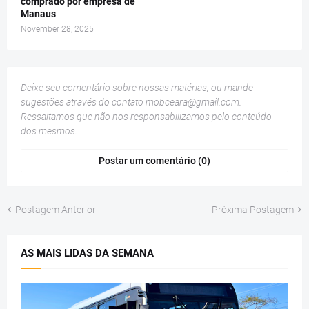
comprado por empresa de
Manaus
November 28, 2025
Deixe seu comentário sobre nossas matérias, ou mande
sugestões através do contato
mobceara@gmail.com
.
Ressaltamos que não nos responsabilizamos pelo conteúdo
dos mesmos.
Postar um comentário (0)
Postagem Anterior
Próxima Postagem
AS MAIS LIDAS DA SEMANA