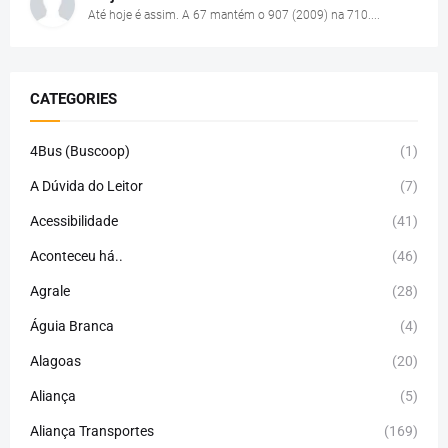
Até hoje é assim. A 67 mantém o 907 (2009) na 710....
CATEGORIES
4Bus (Buscoop)
(1)
A Dúvida do Leitor
(7)
Acessibilidade
(41)
Aconteceu há..
(46)
Agrale
(28)
Águia Branca
(4)
Alagoas
(20)
Aliança
(5)
Aliança Transportes
(169)