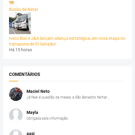
Busão de Natal
Iveco Bus e J&A lançam aliança estratégica, em nova etapa no
transporte de El Salvador
Há 15 horas
COMENTÁRIOS
Maciel Neto
Já falei é questão de meses, a São Benedito fechar...
Mayla
Obrigada pela informação.
aasj