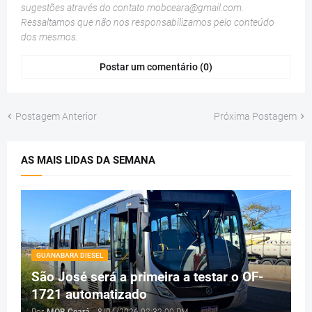
sugestões através do contato
mobceara@gmail.com
.
Ressaltamos que não nos responsabilizamos pelo conteúdo
dos mesmos.
Postar um comentário (0)
Postagem Anterior
Próxima Postagem
AS MAIS LIDAS DA SEMANA
GUANABARA DIESEL
São José será a primeira a testar o OF-
1721 automatizado
Por
MOB Ceará
-
8/04/2026 02:32:00 PM