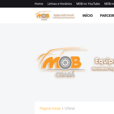
Home
Linhas e Horários
MOB no YouTube
MOB n
INÍCIO
PARCEI
Página inicial
Ciferal