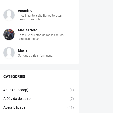
Anomino
Infezlimente a são Benedito estar
deixando as linh...
Maciel Neto
Já falei é questão de meses, a São
Benedito fechar...
Mayla
Obrigada pela informação.
CATEGORIES
4Bus (Buscoop)
(1)
A Dúvida do Leitor
(7)
Acessibilidade
(41)