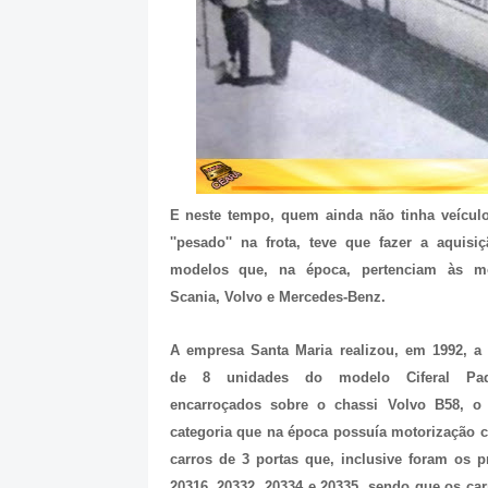
E neste tempo, quem ainda não tinha veículo
''pesado'' na frota, teve que fazer a aquisi
modelos que, na época, pertenciam às m
Scania, Volvo e Mercedes-Benz.
A empresa Santa Maria realizou, em 1992, a 
de 8 unidades do modelo Ciferal Pa
encarroçados sobre o chassi Volvo B58, o
categoria que na época possuía motorização c
carros de 3 portas que, inclusive foram os pr
20316, 20332, 20334 e 20335, sendo que os carr