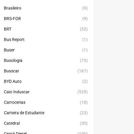
Brasileiro
(9)
BRS-FOR
(9)
BRT
(52)
Bus Report
(1)
Buser
(1)
Busologia
(73)
Busscar
(167)
BYD Auto
(2)
Caio Induscar
(529)
Carrocerias
(18)
Carteira de Estudante
(23)
Catedral
(30)
Ceará Diesel
(100)