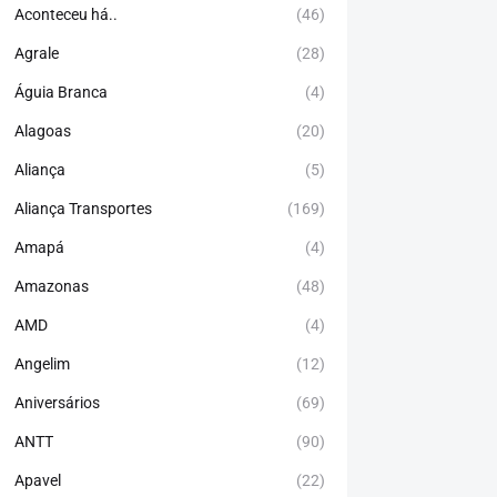
Aconteceu há..
(46)
Agrale
(28)
Águia Branca
(4)
Alagoas
(20)
Aliança
(5)
Aliança Transportes
(169)
Amapá
(4)
Amazonas
(48)
AMD
(4)
Angelim
(12)
Aniversários
(69)
ANTT
(90)
Apavel
(22)