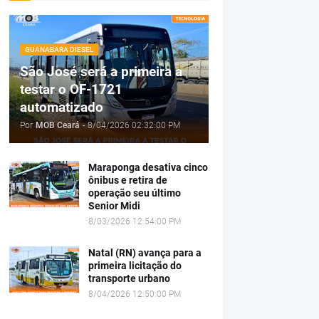
GUANABARA DIESEL
São José será a primeira a
testar o OF-1721
automatizado
Por
MOB Ceará
-
8/04/2026 02:32:00 PM
Maraponga desativa cinco
ônibus e retira de
operação seu último
Senior Midi
8/03/2026 12:54:00 PM
Natal (RN) avança para a
primeira licitação do
transporte urbano
8/04/2026 12:50:00 PM