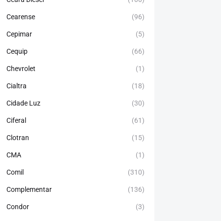
Cearense
(96)
Cepimar
(5)
Cequip
(66)
Chevrolet
(1)
Cialtra
(18)
Cidade Luz
(30)
Ciferal
(61)
Clotran
(15)
CMA
(1)
Comil
(310)
Complementar
(136)
Condor
(3)