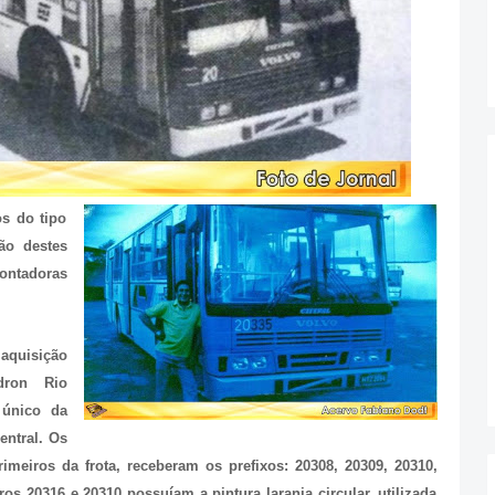
s do tipo
ção destes
ontadoras
aquisição
dron Rio
 único da
entral. Os
imeiros da frota, receberam os prefixos: 20308, 20309, 20310,
os 20316 e 20310 possuíam a pintura laranja circular, utilizada