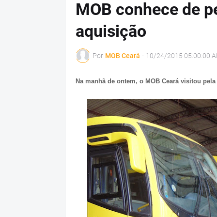
MOB conhece de per
aquisição
Por
MOB Ceará
-
10/24/2015 05:00:00 
Na manhã de ontem, o MOB Ceará visitou pela 