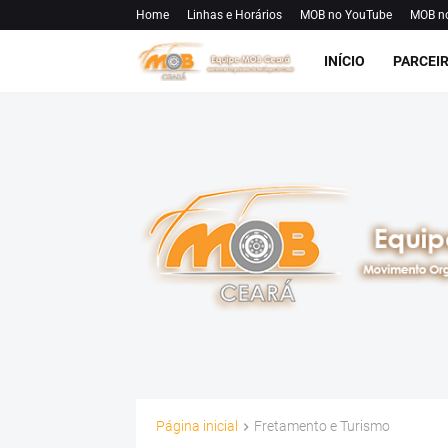
Home
Linhas e Horários
MOB no YouTube
MOB n
INÍCIO
PARCEI
Página inicial
Fretamento e Turismo