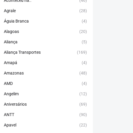
Aconteceu há..
(46)
Agrale
(28)
Águia Branca
(4)
Alagoas
(20)
Aliança
(5)
Aliança Transportes
(169)
Amapá
(4)
Amazonas
(48)
AMD
(4)
Angelim
(12)
Aniversários
(69)
ANTT
(90)
Apavel
(22)