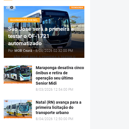
GUANABARA DIESEL
São José será a primeira a
testar o OF-1721
automatizado
Por
MOB Ceará
-
8/04/2026 02:32:00 PM
Maraponga desativa cinco
ônibus e retira de
operação seu último
Senior Midi
8/03/2026 12:54:00 PM
Natal (RN) avança para a
primeira licitação do
transporte urbano
8/04/2026 12:50:00 PM