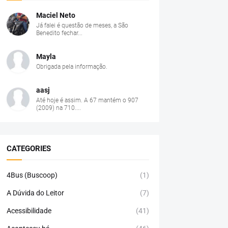
Maciel Neto
Já falei é questão de meses, a São
Benedito fechar...
Mayla
Obrigada pela informação.
aasj
Até hoje é assim. A 67 mantém o 907
(2009) na 710....
CATEGORIES
4Bus (Buscoop)
(1)
A Dúvida do Leitor
(7)
Acessibilidade
(41)