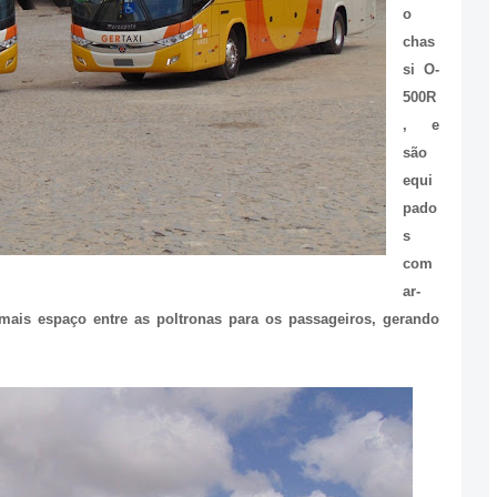
o
chas
si O-
500R
, e
são
equi
pado
s
com
ar-
mais espaço entre as poltronas para os passageiros, gerando