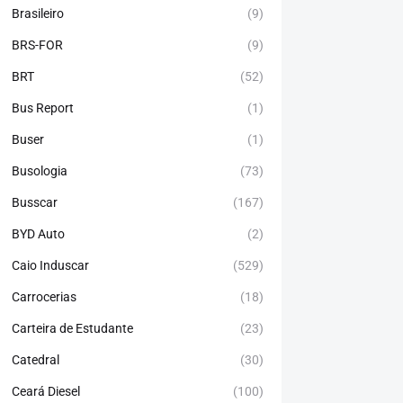
Brasileiro
(9)
BRS-FOR
(9)
BRT
(52)
Bus Report
(1)
Buser
(1)
Busologia
(73)
Busscar
(167)
BYD Auto
(2)
Caio Induscar
(529)
Carrocerias
(18)
Carteira de Estudante
(23)
Catedral
(30)
Ceará Diesel
(100)