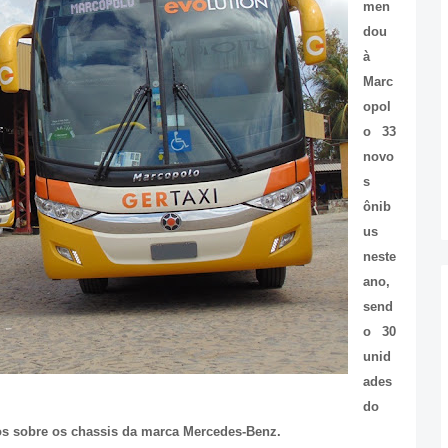
men
dou
à
Marc
opol
o 33
novo
s
ônib
us
neste
ano,
send
o 30
unid
ades
do
os sobre os chassis da marca Mercedes-Benz.