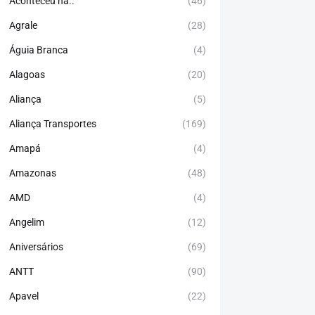
Aconteceu há..
(46)
Agrale
(28)
Águia Branca
(4)
Alagoas
(20)
Aliança
(5)
Aliança Transportes
(169)
Amapá
(4)
Amazonas
(48)
AMD
(4)
Angelim
(12)
Aniversários
(69)
ANTT
(90)
Apavel
(22)