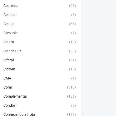
Cearense
(96)
Cepimar
(5)
Cequip
(66)
Chevrolet
(1)
Cialtra
(18)
Cidade Luz
(30)
Ciferal
(61)
Clotran
(15)
CMA
(1)
Comil
(310)
Complementar
(136)
Condor
(3)
Conhecendo a frota
(173)