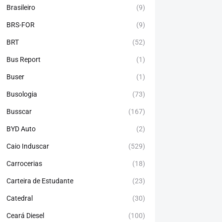
Brasileiro
(9)
BRS-FOR
(9)
BRT
(52)
Bus Report
(1)
Buser
(1)
Busologia
(73)
Busscar
(167)
BYD Auto
(2)
Caio Induscar
(529)
Carrocerias
(18)
Carteira de Estudante
(23)
Catedral
(30)
Ceará Diesel
(100)