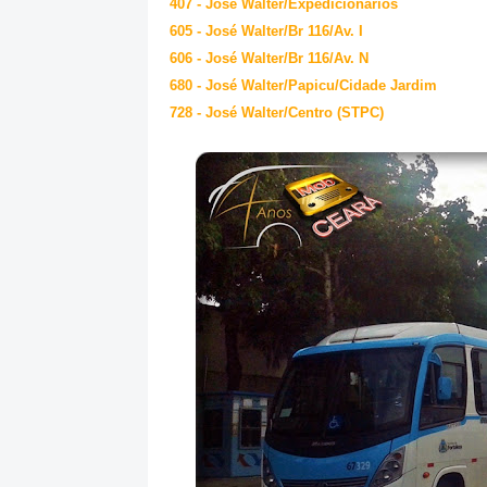
407 - José Walter/Expedicionários
605 - José Walter/Br 116/Av. I
606 - José Walter/Br 116/Av. N
680 - José Walter/Papicu/Cidade Jardim
728 - José Walter/Centro (STPC)