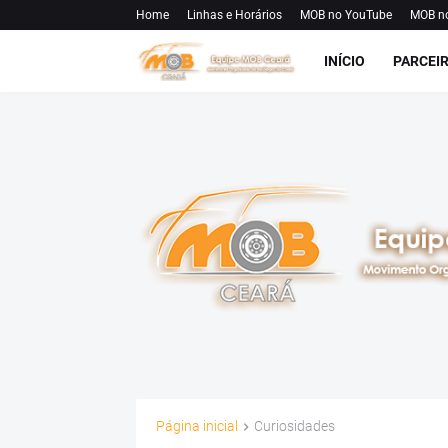
Home
Linhas e Horários
MOB no YouTube
MOB n
INÍCIO
PARCEI
Página inicial
Curiosidades