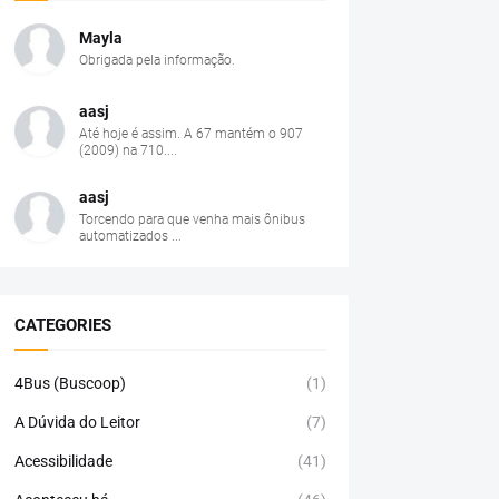
Mayla
Obrigada pela informação.
aasj
Até hoje é assim. A 67 mantém o 907
(2009) na 710....
aasj
Torcendo para que venha mais ônibus
automatizados ...
CATEGORIES
4Bus (Buscoop)
(1)
A Dúvida do Leitor
(7)
Acessibilidade
(41)