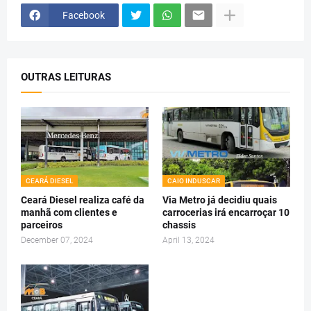
Facebook
OUTRAS LEITURAS
CEARÁ DIESEL
CAIO INDUSCAR
Ceará Diesel realiza café da
Via Metro já decidiu quais
manhã com clientes e
carrocerias irá encarroçar 10
parceiros
chassis
December 07, 2024
April 13, 2024