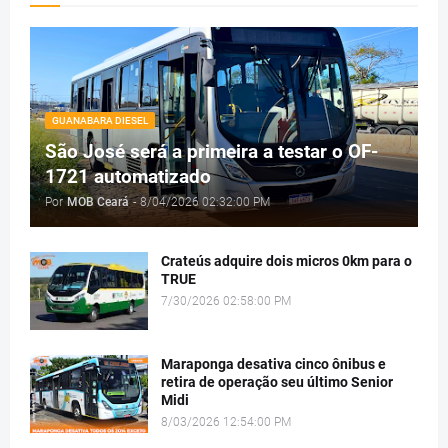
GUANABARA DIESEL
São José será a primeira a testar o OF-
1721 automatizado
Por
MOB Ceará
-
8/04/2026 02:32:00 PM
Crateús adquire dois micros 0km para o
TRUE
7/30/2026 02:58:00 PM
Maraponga desativa cinco ônibus e
retira de operação seu último Senior
Midi
8/03/2026 12:54:00 PM