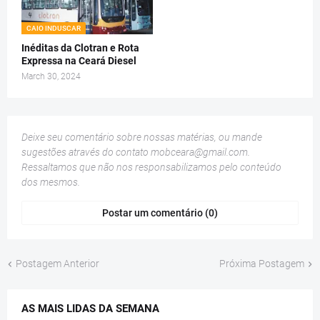
CAIO INDUSCAR
Inéditas da Clotran e Rota
Expressa na Ceará Diesel
March 30, 2024
Deixe seu comentário sobre nossas matérias, ou mande
sugestões através do contato
mobceara@gmail.com
.
Ressaltamos que não nos responsabilizamos pelo conteúdo
dos mesmos.
Postar um comentário (0)
Postagem Anterior
Próxima Postagem
AS MAIS LIDAS DA SEMANA