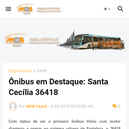
Página inicial
Comil
Ônibus em Destaque: Santa
Cecília 36418
Por
MOB Ceará
-
4/05/2015 05:00:00 AM
0
Com status de ser o primeiro ônibus Volvo com motor
dianteiro a operar no sistema urbano de Fortaleza, o 36418