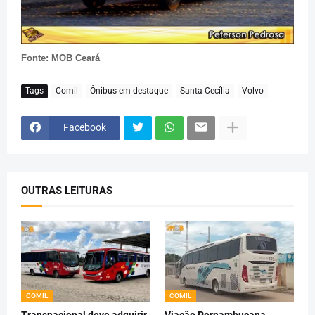
Fonte: MOB Ceará
Tags
Comil
Ônibus em destaque
Santa Cecília
Volvo
Facebook
OUTRAS LEITURAS
COMIL
COMIL
Transnacional deve adquirir
Viação Pernambucana