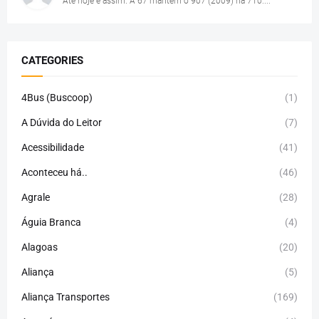
Até hoje é assim. A 67 mantém o 907 (2009) na 710....
CATEGORIES
4Bus (Buscoop)
(1)
A Dúvida do Leitor
(7)
Acessibilidade
(41)
Aconteceu há..
(46)
Agrale
(28)
Águia Branca
(4)
Alagoas
(20)
Aliança
(5)
Aliança Transportes
(169)