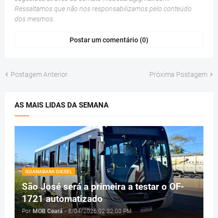
Ressaltamos que não nos responsabilizamos pelo conteúdo
dos mesmos.
Postar um comentário (0)
Postagem Anterior
Próxima Postagem
AS MAIS LIDAS DA SEMANA
GUANABARA DIESEL
São José será a primeira a testar o OF-
1721 automatizado
Por
MOB Ceará
-
8/04/2026 02:32:00 PM