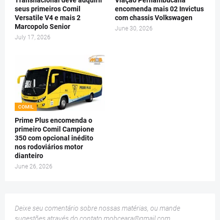
seus primeiros Comil
encomenda mais 02 Invictus
Versatile V4 e mais 2
com chassis Volkswagen
Marcopolo Senior
June 30, 2026
July 17, 2026
COMIL
Prime Plus encomenda o
primeiro Comil Campione
350 com opcional inédito
nos rodoviários motor
dianteiro
June 26, 2026
Deixe seu comentário sobre nossas matérias, ou mande
sugestões através do contato
mobceara@gmail.com
.