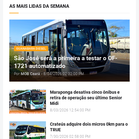
AS MAIS LIDAS DA SEMANA
GUANABARA DIESEL
São José será a primeira a testar o OF-
1721 automatizado
Por
MOB Ceará
-
8/04/2026 02:32:00 PM
Maraponga desativa cinco ônibus e
retira de operação seu último Senior
Midi
8/03/2026 12:54:00 PM
Crateús adquire dois micros 0km para o
TRUE
7/30/2026 02:58:00 PM