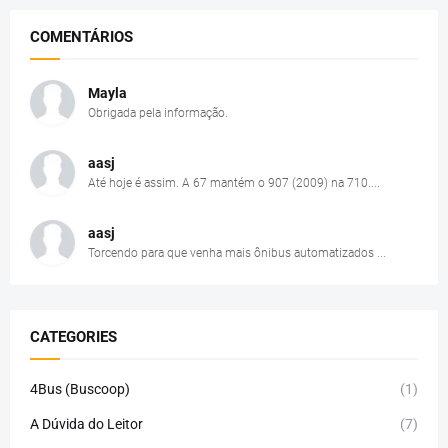
COMENTÁRIOS
Mayla
Obrigada pela informação.
aasj
Até hoje é assim. A 67 mantém o 907 (2009) na 710....
aasj
Torcendo para que venha mais ônibus automatizados ...
CATEGORIES
4Bus (Buscoop)
(1)
A Dúvida do Leitor
(7)