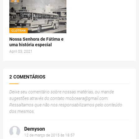
CLOTRAN
Nossa Senhora de Fátima e
uma história especial
April 03, 2021
2 COMENTÁRIOS
Deixe seu comentário sobre nossas matérias, ou mande
sugestões através do contato
mobceara@gmail.com
.
Ressaltamos que não nos responsabilizamos pelo conteúdo
dos mesmos.
Demyson
12 de março de 2015 às 18:57