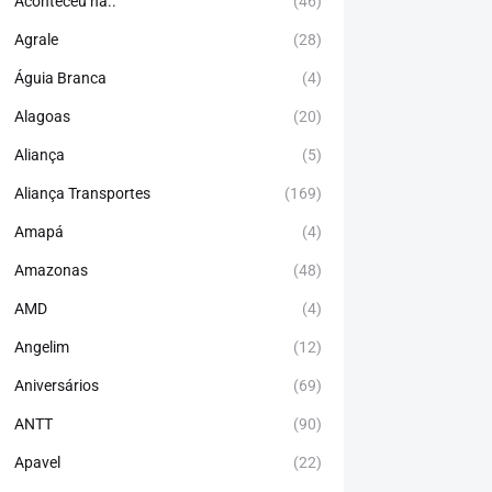
Aconteceu há..
(46)
Agrale
(28)
Águia Branca
(4)
Alagoas
(20)
Aliança
(5)
Aliança Transportes
(169)
Amapá
(4)
Amazonas
(48)
AMD
(4)
Angelim
(12)
Aniversários
(69)
ANTT
(90)
Apavel
(22)