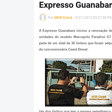
Expresso Guanabara
Por
MOB Ceará
-
3/21/2015 03:57:00 P
A Expresso Guanabara iniciou a renovação de f
unidades do modelo Marcopolo Paradiso G7
parte de um total de 30 ônibus que foram adqu
da concessionária Ceará Diesel.
Um dos ônibus que tem a mesma semelhança do