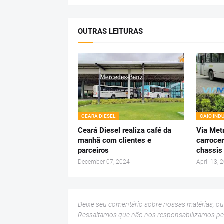
OUTRAS LEITURAS
CEARÁ DIESEL
CAIO IND
Ceará Diesel realiza café da
Via Metr
manhã com clientes e
carrocer
parceiros
chassis
December 07, 2024
April 13, 
Deixe seu comentário sobre nossas matérias, o
Ressaltamos que não nos responsabilizamos p