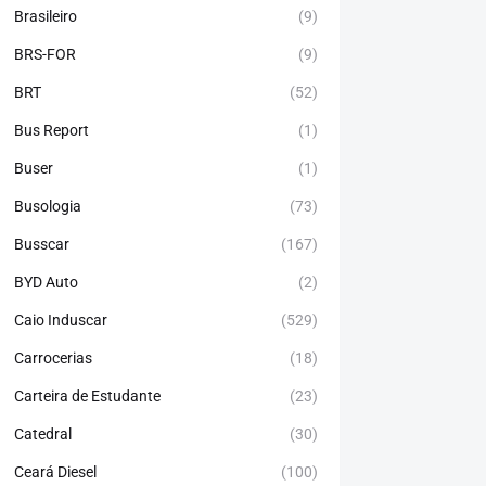
Brasileiro
(9)
BRS-FOR
(9)
BRT
(52)
Bus Report
(1)
Buser
(1)
Busologia
(73)
Busscar
(167)
BYD Auto
(2)
Caio Induscar
(529)
Carrocerias
(18)
Carteira de Estudante
(23)
Catedral
(30)
Ceará Diesel
(100)