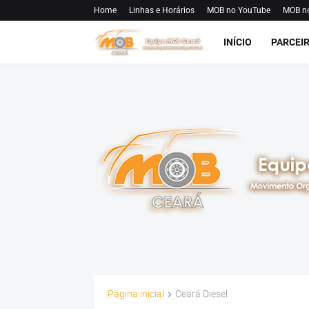
Home
Linhas e Horários
MOB no YouTube
MOB n
INÍCIO
PARCEI
Página inicial
Ceará Diesel