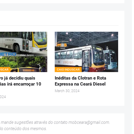
USCAR
CAIO INDUSCAR
o já decidiu quais
Inéditas da Clotran e Rota
ias irá encarroçar 10
Expressa na Ceará Diesel
March 30, 2024
2024
u mande sugestões através do contato
mobceara@gmail.com
.
elo conteúdo dos mesmos.