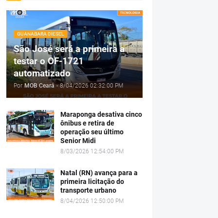
GUANABARA DIESEL
São José será a primeira a
testar o OF-1721
automatizado
Por
MOB Ceará
-
8/04/2026 02:32:00 PM
Maraponga desativa cinco
ônibus e retira de
operação seu último
Senior Midi
8/03/2026 12:54:00 PM
Natal (RN) avança para a
primeira licitação do
transporte urbano
8/04/2026 12:50:00 PM