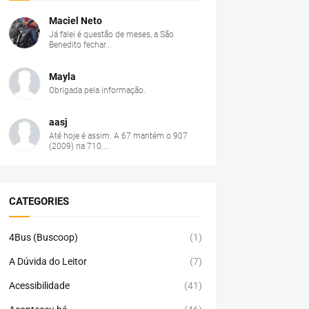
Maciel Neto
Já falei é questão de meses, a São
Benedito fechar...
Mayla
Obrigada pela informação.
aasj
Até hoje é assim. A 67 mantém o 907
(2009) na 710....
CATEGORIES
4Bus (Buscoop)
(1)
A Dúvida do Leitor
(7)
Acessibilidade
(41)