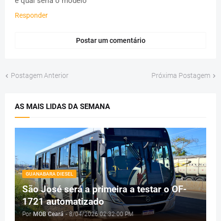
e qual seria o modelo
Responder
Postar um comentário
Postagem Anterior
Próxima Postagem
AS MAIS LIDAS DA SEMANA
GUANABARA DIESEL
São José será a primeira a testar o OF-
1721 automatizado
Por
MOB Ceará
-
8/04/2026 02:32:00 PM