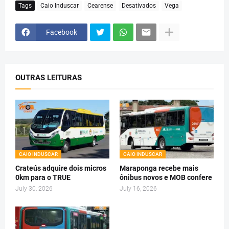
Tags
Caio Induscar
Cearense
Desativados
Vega
Facebook
OUTRAS LEITURAS
CAIO INDUSCAR
CAIO INDUSCAR
Crateús adquire dois micros
Maraponga recebe mais
0km para o TRUE
ônibus novos e MOB confere
July 30, 2026
July 16, 2026