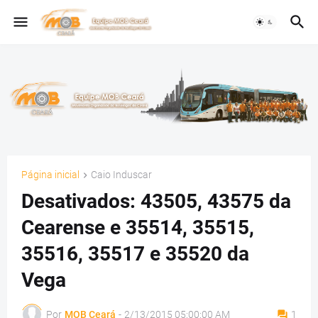
Página inicial
Caio Induscar
Desativados: 43505, 43575 da
Cearense e 35514, 35515,
35516, 35517 e 35520 da
Vega
Por
MOB Ceará
-
2/13/2015 05:00:00 AM
1