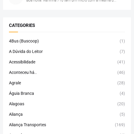
Boa noite. Na linha 710 tem um micro com a mesma d...
CATEGORIES
4Bus (Buscoop)
(1)
A Dúvida do Leitor
(7)
Acessibilidade
(41)
Aconteceu há..
(46)
Agrale
(28)
Águia Branca
(4)
Alagoas
(20)
Aliança
(5)
Aliança Transportes
(169)