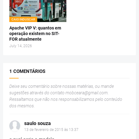
CAIO INDUSCAR
Apache VIP V: quantos em
operação existem no SIT-
FOR atualmente
July 14, 2026
1 COMENTÁRIOS
Deixe seu comentário sobre nossas matérias, ou mande
sugestões através do contato
mobceara@gmail.com
.
Ressaltamos que não nos responsabilizamos pelo conteúdo
dos mesmos.
saulo souza
13 de fevereiro de 2015 às 13:37