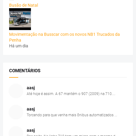
Busão de Natal
Movimentação na Busscar com os novos NB1 Trucados da
Penha
Há um dia
COMENTÁRIOS
aasj
Até hoje é assim. A 67 mantém o 907 (2009) na 710....
aasj
Torcendo para que venha mais ônibus automatizados ...
aasj