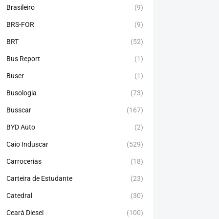
Brasileiro
(9)
BRS-FOR
(9)
BRT
(52)
Bus Report
(1)
Buser
(1)
Busologia
(73)
Busscar
(167)
BYD Auto
(2)
Caio Induscar
(529)
Carrocerias
(18)
Carteira de Estudante
(23)
Catedral
(30)
Ceará Diesel
(100)