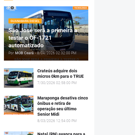
GUANABARA DIESEL
São José será a primeira a
testar o OF-1721
automatizado
Por
MOB Ceará
-
8/04/2026 02:32:00 PM
Crateús adquire dois
micros 0km para o TRUE
7/30/2026 02:58:00 PM
Maraponga desativa cinco
ônibus e retira de
operação seu último
Senior Midi
8/03/2026 12:54:00 PM
Natal (RN) avança para a