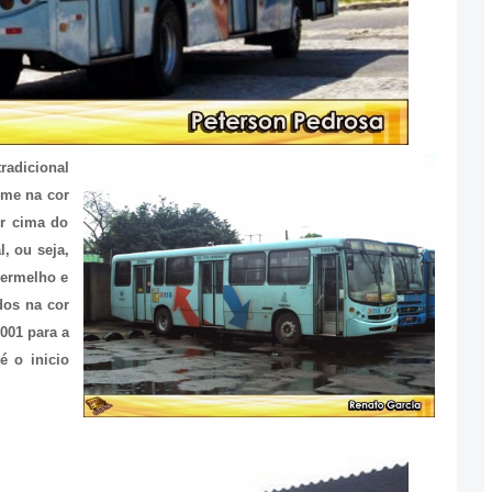
adicional
ome na cor
r cima do
, ou seja,
vermelho e
dos na cor
001 para a
é o inicio