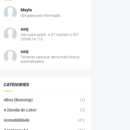
Mayla
Obrigada pela informação.
aasj
Até hoje é assim. A 67 mantém o 907
(2009) na 710....
aasj
Torcendo para que venha mais ônibus
automatizados ...
CATEGORIES
4Bus (Buscoop)
(1)
A Dúvida do Leitor
(7)
Acessibilidade
(41)