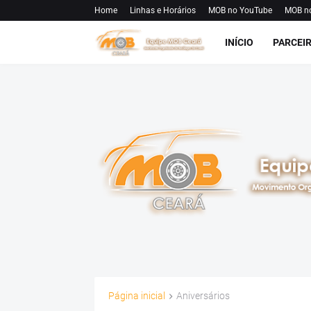
Home
Linhas e Horários
MOB no YouTube
MOB n
INÍCIO
PARCEI
Página inicial
Aniversários