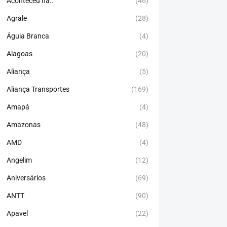
Aconteceu há..
(46)
Agrale
(28)
Águia Branca
(4)
Alagoas
(20)
Aliança
(5)
Aliança Transportes
(169)
Amapá
(4)
Amazonas
(48)
AMD
(4)
Angelim
(12)
Aniversários
(69)
ANTT
(90)
Apavel
(22)