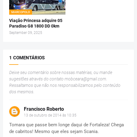
MARCOPOLO
Viação Princesa adquire 05
Paradiso G8 1800 DD 0km
September 09, 2025
1 COMENTÁRIOS
Deixe seu comentário sobre nossas matérias, ou mande
sugestões através do contato
mobceara@gmail.com
.
Ressaltamos que não nos responsabilizamos pelo conteúdo
dos mesmos.
Francisco Roberto
13 de outubro de 2014 às 10:35
Tomara que passe bem longe daqui de Fortaleza! Chega
de cabritos! Mesmo que eles sejam Scania.