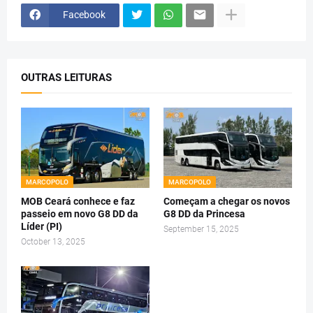
Facebook
OUTRAS LEITURAS
MARCOPOLO
MARCOPOLO
MOB Ceará conhece e faz
Começam a chegar os novos
passeio em novo G8 DD da
G8 DD da Princesa
Líder (PI)
September 15, 2025
October 13, 2025