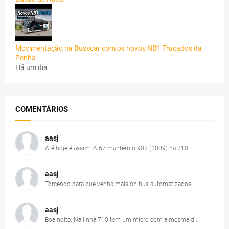
Movimentação na Busscar com os novos NB1 Trucados da
Penha
Há um dia
COMENTÁRIOS
aasj
Até hoje é assim. A 67 mantém o 907 (2009) na 710....
aasj
Torcendo para que venha mais ônibus automatizados ...
aasj
Boa noite. Na linha 710 tem um micro com a mesma d...