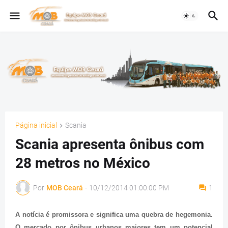
Página inicial
Scania
Scania apresenta ônibus com
28 metros no México
Por
MOB Ceará
-
10/12/2014 01:00:00 PM
1
A notícia é promissora e significa uma quebra de hegemonia.
O mercado por ônibus urbanos maiores tem um potencial