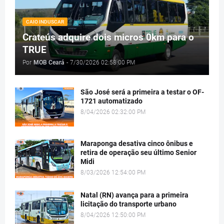
CAIO INDUSCAR
Crateús adquire dois micros 0km para o
TRUE
Por
MOB Ceará
-
7/30/2026 02:58:00 PM
São José será a primeira a testar o OF-
1721 automatizado
8/04/2026 02:32:00 PM
Maraponga desativa cinco ônibus e
retira de operação seu último Senior
Midi
8/03/2026 12:54:00 PM
Natal (RN) avança para a primeira
licitação do transporte urbano
8/04/2026 12:50:00 PM