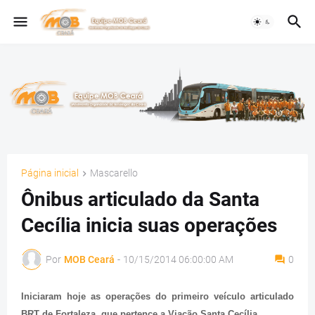
Página inicial
Mascarello
Ônibus articulado da Santa
Cecília inicia suas operações
Por
MOB Ceará
-
10/15/2014 06:00:00 AM
0
Iniciaram hoje as operações do primeiro veículo articulado
BRT de Fortaleza, que pertence a Viação Santa Cecília.