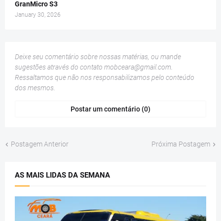
GranMicro S3
January 30, 2026
Deixe seu comentário sobre nossas matérias, ou mande
sugestões através do contato
mobceara@gmail.com
.
Ressaltamos que não nos responsabilizamos pelo conteúdo
dos mesmos.
Postar um comentário (0)
Postagem Anterior
Próxima Postagem
AS MAIS LIDAS DA SEMANA