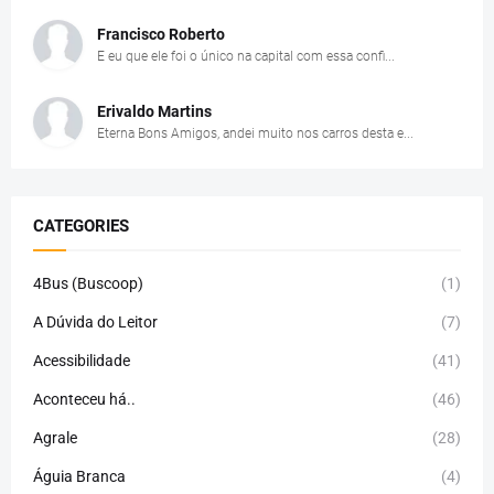
Francisco Roberto
E eu que ele foi o único na capital com essa confi...
Erivaldo Martins
Eterna Bons Amigos, andei muito nos carros desta e...
CATEGORIES
4Bus (Buscoop)
(1)
A Dúvida do Leitor
(7)
Acessibilidade
(41)
Aconteceu há..
(46)
Agrale
(28)
Águia Branca
(4)